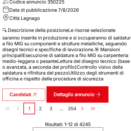
Codice annuncio
350225
Data di pubblicazione
7/8/2026
Città
Legnago
🔍 Descrizione della posizioneLe risorse selezionate
saranno inserite in produzione e si occuperanno di saldatu
a filo MIG su componenti e strutture metalliche, seguendo
disegni tecnici e specifiche di lavorazione.🎯 Mansioni
principaliEsecuzione di saldature a filo MIG su carpenteria
medio-leggera o pesanteLettura del disegno tecnico (base
o avanzata, a seconda del profilo)Controllo visivo della
saldatura e rifinitura del pezzoUtilizzo degli strumenti di
officina e rispetto delle procedure di sicurezza
Dettaglio annuncio
Candidati
Paginazione
1
2
3
...
354
Pagina
Pagina
Pagina
Pagina
Risultati: 1-12 di 4245