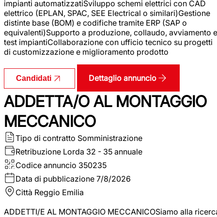
impianti automatizzatiSviluppo schemi elettrici con CAD
elettrico (EPLAN, SPAC, SEE Electrical o similari)Gestione
distinte base (BOM) e codifiche tramite ERP (SAP o
equivalenti)Supporto a produzione, collaudo, avviamento 
test impiantiCollaborazione con ufficio tecnico su progetti
di customizzazione e miglioramento prodotto
Dettaglio annuncio
Candidati
ADDETTA/O AL MONTAGGIO
MECCANICO
Tipo di contratto
Somministrazione
Retribuzione Lorda
32 - 35 annuale
Codice annuncio
350235
Data di pubblicazione
7/8/2026
Città
Reggio Emilia
ADDETTI/E AL MONTAGGIO MECCANICOSiamo alla ricerc