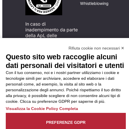
Whistleblowing
In caso di
inadempimento da parte
della ApL delle
disposizioni
del Codice di Condotta, è
Rifiuta cookie non necessari ✕
possibile presentare un
Questo sito web raccoglie alcuni
reclamo
dati personali dei visitatori e utenti
all’Organismo di
Monitoraggio utilizzando
Con il tuo consenso, noi e i nostri partner utilizziamo i cookie e
una delle modalità
tecnologie simili per archiviare, accedere ed elaborare i dati
descritte al seguente
personali come, ad esempio, la visita al sito web o la
indirizzo web
personalizzazione degli annunci. Poiché rispettiamo il tuo diritto
https://odm-
alla privacy, è possibile scegliere di non consentire alcuni tipi di
agenzielavoro.it/reclami/
.
cookie. Clicca su preferenze GDPR per saperne di più.
Visualizza la Cookie Policy Completa
PREFERENZE GDPR