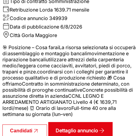
Tipo di contratto
Somministrazione
Retribuzione Lorda
1639.71 mensile
Codice annuncio
349939
Data di pubblicazione
6/8/2026
Città
Gorla Maggiore
🎯 Posizione – Cosa faraiLa risorsa selezionata si occuperà
di:assemblaggio e montaggio bancalimovimentazione e
riparazione bancaliutilizzare attrezzi della carpenteria
medio/leggera come cacciaviti, avvitatori, piedi di porco,
trapani e pinze.coordinarsi con i colleghi per garantire il
processo qualitativo e di produzione richiesto 🎁 Cosa
offriamoContratto in somministrazione determinato, con
possibilità di proroghe continuativeConcrete possibilità di
assunzione diretta in aziendaCCNL LEGNO E
ARREDAMENTO ARTIGIANATO Livello 4 (€ 1639,71
lordi/mese) ⏰ Orario di lavoroFull-time 40 ore alla
settimana su giornata (lun–ven)
Dettaglio annuncio
Candidati