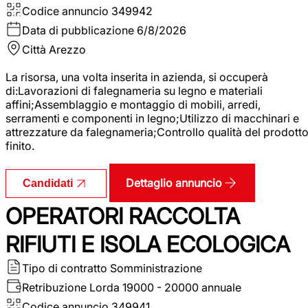
Codice annuncio
349942
Data di pubblicazione
6/8/2026
Città
Arezzo
La risorsa, una volta inserita in azienda, si occuperà
di:Lavorazioni di falegnameria su legno e materiali
affini;Assemblaggio e montaggio di mobili, arredi,
serramenti e componenti in legno;Utilizzo di macchinari e
attrezzature da falegnameria;Controllo qualità del prodott
finito.
Dettaglio annuncio
Candidati
OPERATORI RACCOLTA
RIFIUTI E ISOLA ECOLOGICA
Tipo di contratto
Somministrazione
Retribuzione Lorda
19000 - 20000 annuale
Codice annuncio
349941