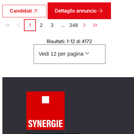
Dettaglio annuncio
Candidati
Paginazione
1
2
3
...
348
Pagina
Pagina
Pagina
Pagina
Risultati: 1-12 di 4172
Vedi 12 per pagina