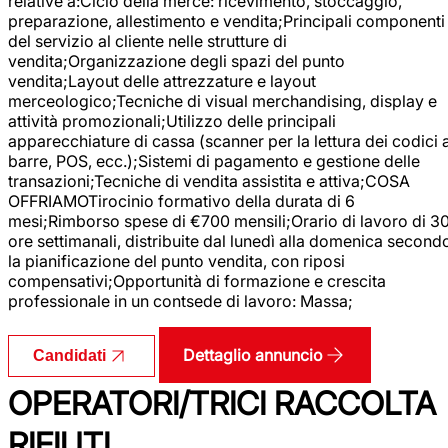
relative a:Ciclo della merce: ricevimento, stoccaggio,
preparazione, allestimento e vendita;Principali componenti
del servizio al cliente nelle strutture di
vendita;Organizzazione degli spazi del punto
vendita;Layout delle attrezzature e layout
merceologico;Tecniche di visual merchandising, display e
attività promozionali;Utilizzo delle principali
apparecchiature di cassa (scanner per la lettura dei codici 
barre, POS, ecc.);Sistemi di pagamento e gestione delle
transazioni;Tecniche di vendita assistita e attiva;COSA
OFFRIAMOTirocinio formativo della durata di 6
mesi;Rimborso spese di €700 mensili;Orario di lavoro di 3
ore settimanali, distribuite dal lunedì alla domenica second
la pianificazione del punto vendita, con riposi
compensativi;Opportunità di formazione e crescita
professionale in un contsede di lavoro: Massa;
Dettaglio annuncio
Candidati
OPERATORI/TRICI RACCOLTA
RIFIUTI