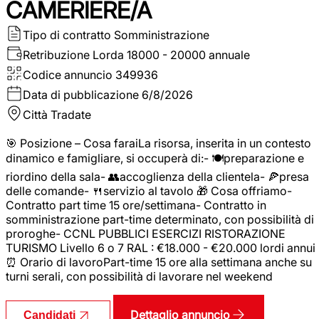
CAMERIERE/A
Tipo di contratto
Somministrazione
Retribuzione Lorda
18000 - 20000 annuale
Codice annuncio
349936
Data di pubblicazione
6/8/2026
Città
Tradate
🎯 Posizione – Cosa faraiLa risorsa, inserita in un contesto
dinamico e famigliare, si occuperà di:- 🍽️preparazione e
riordino della sala- 👥accoglienza della clientela- 🍕presa
delle comande- 🍴servizio al tavolo 🎁 Cosa offriamo-
Contratto part time 15 ore/settimana- Contratto in
somministrazione part-time determinato, con possibilità di
proroghe- CCNL PUBBLICI ESERCIZI RISTORAZIONE
TURISMO Livello 6 o 7 RAL : €18.000 - €20.000 lordi annui
⏰ Orario di lavoroPart-time 15 ore alla settimana anche su
turni serali, con possibilità di lavorare nel weekend
Dettaglio annuncio
Candidati