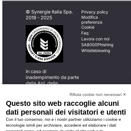
© Synergie Italia Spa.
Privacy policy
2019 - 2025
Modifica
preferenze
Cookie
Faq
Lavora con noi
SA8000
Phishing
Whistleblowing
In caso di
inadempimento da parte
della ApL delle
disposizioni
del Codice di Condotta, è
Rifiuta cookie non necessari ✕
possibile presentare un
Questo sito web raccoglie alcuni
reclamo
dati personali dei visitatori e utenti
all’Organismo di
Monitoraggio utilizzando
Con il tuo consenso, noi e i nostri partner utilizziamo i cookie e
una delle modalità
tecnologie simili per archiviare, accedere ed elaborare i dati
descritte al seguente