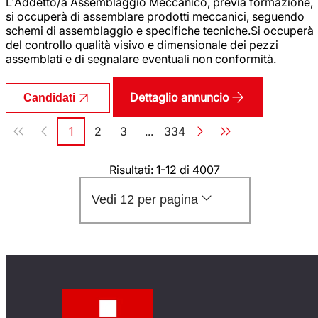
L'Addetto/a Assemblaggio Meccanico, previa formazione,
si occuperà di assemblare prodotti meccanici, seguendo
schemi di assemblaggio e specifiche tecniche.Si occuperà
del controllo qualità visivo e dimensionale dei pezzi
assemblati e di segnalare eventuali non conformità.
Dettaglio annuncio
Candidati
Paginazione
1
2
3
...
334
Pagina
Pagina
Pagina
Pagina
Risultati: 1-12 di 4007
Vedi 12 per pagina