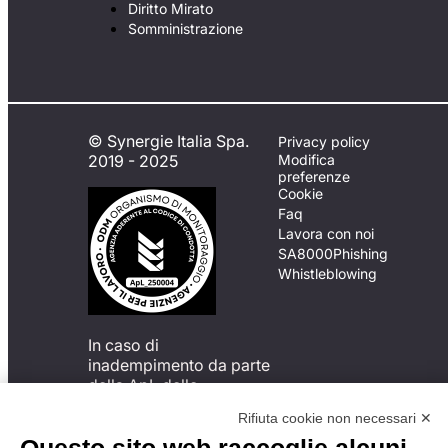
Diritto Mirato
Somministrazione
© Synergie Italia Spa.
Privacy policy
2019 - 2025
Modifica
preferenze
Cookie
Faq
Lavora con noi
SA8000
Phishing
Whistleblowing
In caso di
inadempimento da parte
della ApL delle
disposizioni
Rifiuta cookie non necessari ✕
del Codice di Condotta, è
possibile presentare un