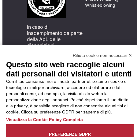
Whistleblowing
In caso di
inadempimento da parte
della ApL delle
disposizioni
del Codice di Condotta, è
Rifiuta cookie non necessari ✕
possibile presentare un
Questo sito web raccoglie alcuni
reclamo
all’Organismo di
dati personali dei visitatori e utenti
Monitoraggio utilizzando
Con il tuo consenso, noi e i nostri partner utilizziamo i cookie e
una delle modalità
tecnologie simili per archiviare, accedere ed elaborare i dati
descritte al seguente
personali come, ad esempio, la visita al sito web o la
indirizzo web
personalizzazione degli annunci. Poiché rispettiamo il tuo diritto
https://odm-
alla privacy, è possibile scegliere di non consentire alcuni tipi di
agenzielavoro.it/reclami/
.
cookie. Clicca su preferenze GDPR per saperne di più.
Visualizza la Cookie Policy Completa
PREFERENZE GDPR