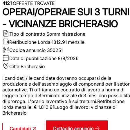
4121
OFFERTE TROVATE
OPERAI/OPERAIE SUI 3 TURNI
- VICINANZE BRICHERASIO
Tipo di contratto
Somministrazione
Retribuzione Lorda
1812.91 mensile
Codice annuncio
350251
Data di pubblicazione
8/8/2026
Città
Bricherasio
I candidati / le candidate dovranno occuparsi della
produzione e dell'assemblaggio di componenti per il setto
automotive. Ti offriamo un contratto di lavoro a norma di
legge a tempo determinato iniziale di 3 mesi con possibilità
di proroga. L'orario lavorativo è sui tre turni.Retribuzione
lorda mensile: € 1.812,91Luogo di lavoro: vicinanze di
Bricherasio
Dettaglio annuncio
Candidati