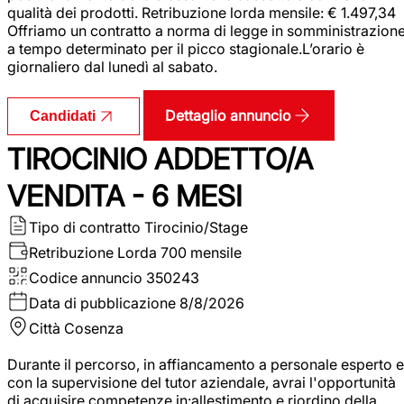
qualità dei prodotti. Retribuzione lorda mensile: € 1.497,34
Offriamo un contratto a norma di legge in somministrazion
a tempo determinato per il picco stagionale.L’orario è
giornaliero dal lunedì al sabato.
Dettaglio annuncio
Candidati
TIROCINIO ADDETTO/A
VENDITA - 6 MESI
Tipo di contratto
Tirocinio/Stage
Retribuzione Lorda
700 mensile
Codice annuncio
350243
Data di pubblicazione
8/8/2026
Città
Cosenza
Durante il percorso, in affiancamento a personale esperto e
con la supervisione del tutor aziendale, avrai l'opportunità
di acquisire competenze in:allestimento e riordino della