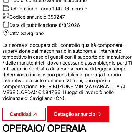
Tipo di contratto
Somministrazione
Retribuzione Lorda
1947.36 mensile
Codice annuncio
350247
Data di pubblicazione
8/8/2026
Città
Savigliano
La risorsa si occuperà di:_ controllo qualità componenti_
supervisione del macchinario in autonomia_ intervento
tempestivo in caso di guasti con il supporto dei manutentor
/ delle manutentrici_ dove necessario assemblaggio parti T
offriamo un contratto di lavoro a norma di legge a tempo
determinato iniziale con possibilità di proroga.L'orario
lavorativo è a ciclo continuo, 21 turni, con riposi a
compensazione. RETRIBUZIONE MINIMA GARANTITA AL
MESE (LORDA): € 1.947,36 Il luogo di lavoro è nelle
vicinanze di Savigliano (CN).
Dettaglio annuncio
Candidati
OPERAIO/ OPERAIA