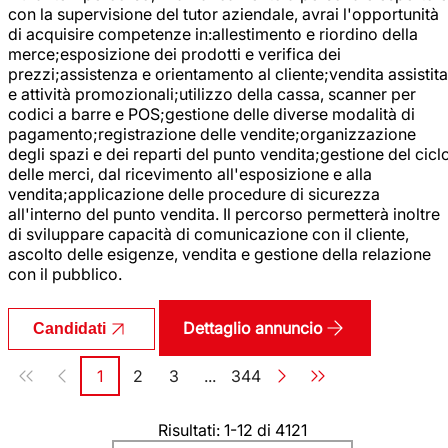
con la supervisione del tutor aziendale, avrai l'opportunità
di acquisire competenze in:allestimento e riordino della
merce;esposizione dei prodotti e verifica dei
prezzi;assistenza e orientamento al cliente;vendita assistita
e attività promozionali;utilizzo della cassa, scanner per
codici a barre e POS;gestione delle diverse modalità di
pagamento;registrazione delle vendite;organizzazione
degli spazi e dei reparti del punto vendita;gestione del cicl
delle merci, dal ricevimento all'esposizione e alla
vendita;applicazione delle procedure di sicurezza
all'interno del punto vendita. Il percorso permetterà inoltre
di sviluppare capacità di comunicazione con il cliente,
ascolto delle esigenze, vendita e gestione della relazione
con il pubblico.
Dettaglio annuncio
Candidati
Paginazione
1
2
3
...
344
Pagina
Pagina
Pagina
Pagina
Risultati: 1-12 di 4121