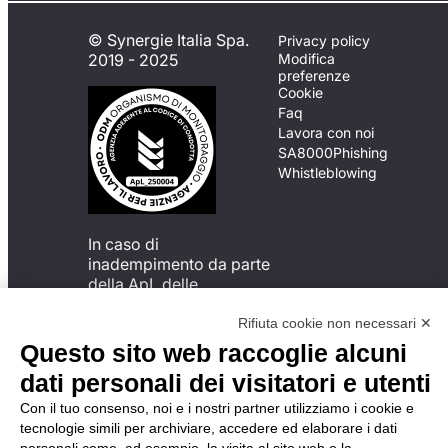
© Synergie Italia Spa.
Privacy policy
2019 - 2025
Modifica
preferenze
Cookie
Faq
Lavora con noi
SA8000
Phishing
Whistleblowing
In caso di
inadempimento da parte
della ApL delle
disposizioni
del Codice di Condotta, è
Rifiuta cookie non necessari ✕
possibile presentare un
Questo sito web raccoglie alcuni
reclamo
dati personali dei visitatori e utenti
all’Organismo di
Monitoraggio utilizzando
Con il tuo consenso, noi e i nostri partner utilizziamo i cookie e
una delle modalità
tecnologie simili per archiviare, accedere ed elaborare i dati
descritte al seguente