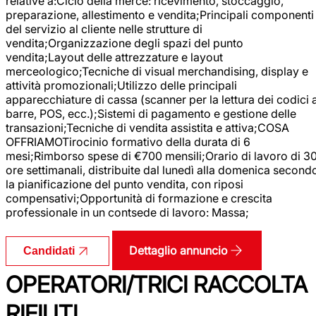
relative a:Ciclo della merce: ricevimento, stoccaggio,
preparazione, allestimento e vendita;Principali componenti
del servizio al cliente nelle strutture di
vendita;Organizzazione degli spazi del punto
vendita;Layout delle attrezzature e layout
merceologico;Tecniche di visual merchandising, display e
attività promozionali;Utilizzo delle principali
apparecchiature di cassa (scanner per la lettura dei codici 
barre, POS, ecc.);Sistemi di pagamento e gestione delle
transazioni;Tecniche di vendita assistita e attiva;COSA
OFFRIAMOTirocinio formativo della durata di 6
mesi;Rimborso spese di €700 mensili;Orario di lavoro di 3
ore settimanali, distribuite dal lunedì alla domenica second
la pianificazione del punto vendita, con riposi
compensativi;Opportunità di formazione e crescita
professionale in un contsede di lavoro: Massa;
Dettaglio annuncio
Candidati
OPERATORI/TRICI RACCOLTA
RIFIUTI