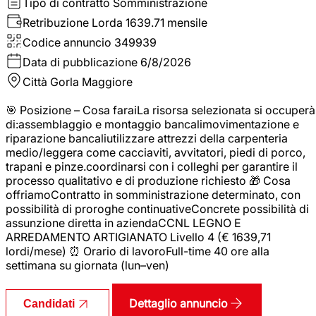
Tipo di contratto
Somministrazione
Retribuzione Lorda
1639.71 mensile
Codice annuncio
349939
Data di pubblicazione
6/8/2026
Città
Gorla Maggiore
🎯 Posizione – Cosa faraiLa risorsa selezionata si occuperà
di:assemblaggio e montaggio bancalimovimentazione e
riparazione bancaliutilizzare attrezzi della carpenteria
medio/leggera come cacciaviti, avvitatori, piedi di porco,
trapani e pinze.coordinarsi con i colleghi per garantire il
processo qualitativo e di produzione richiesto 🎁 Cosa
offriamoContratto in somministrazione determinato, con
possibilità di proroghe continuativeConcrete possibilità di
assunzione diretta in aziendaCCNL LEGNO E
ARREDAMENTO ARTIGIANATO Livello 4 (€ 1639,71
lordi/mese) ⏰ Orario di lavoroFull-time 40 ore alla
settimana su giornata (lun–ven)
Dettaglio annuncio
Candidati