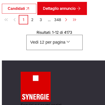
Dettaglio annuncio
Candidati
Paginazione
1
2
3
...
348
Pagina
Pagina
Pagina
Pagina
Risultati: 1-12 di 4173
Vedi 12 per pagina