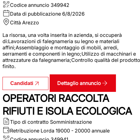
Codice annuncio
349942
Data di pubblicazione
6/8/2026
Città
Arezzo
La risorsa, una volta inserita in azienda, si occuperà
di:Lavorazioni di falegnameria su legno e materiali
affini;Assemblaggio e montaggio di mobili, arredi,
serramenti e componenti in legno;Utilizzo di macchinari e
attrezzature da falegnameria;Controllo qualità del prodott
finito.
Dettaglio annuncio
Candidati
OPERATORI RACCOLTA
RIFIUTI E ISOLA ECOLOGICA
Tipo di contratto
Somministrazione
Retribuzione Lorda
19000 - 20000 annuale
Codice annuncio
349941