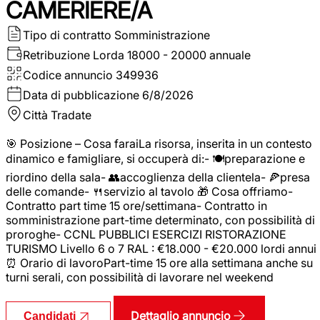
CAMERIERE/A
Tipo di contratto
Somministrazione
Retribuzione Lorda
18000 - 20000 annuale
Codice annuncio
349936
Data di pubblicazione
6/8/2026
Città
Tradate
🎯 Posizione – Cosa faraiLa risorsa, inserita in un contesto
dinamico e famigliare, si occuperà di:- 🍽️preparazione e
riordino della sala- 👥accoglienza della clientela- 🍕presa
delle comande- 🍴servizio al tavolo 🎁 Cosa offriamo-
Contratto part time 15 ore/settimana- Contratto in
somministrazione part-time determinato, con possibilità di
proroghe- CCNL PUBBLICI ESERCIZI RISTORAZIONE
TURISMO Livello 6 o 7 RAL : €18.000 - €20.000 lordi annui
⏰ Orario di lavoroPart-time 15 ore alla settimana anche su
turni serali, con possibilità di lavorare nel weekend
Dettaglio annuncio
Candidati