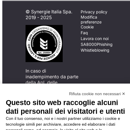
© Synergie Italia Spa.
Privacy policy
2019 - 2025
Modifica
preferenze
Cookie
Faq
Lavora con noi
SA8000
Phishing
Whistleblowing
In caso di
inadempimento da parte
della ApL delle
disposizioni
del Codice di Condotta, è
Rifiuta cookie non necessari ✕
possibile presentare un
Questo sito web raccoglie alcuni
reclamo
dati personali dei visitatori e utenti
all’Organismo di
Monitoraggio utilizzando
Con il tuo consenso, noi e i nostri partner utilizziamo i cookie e
una delle modalità
tecnologie simili per archiviare, accedere ed elaborare i dati
descritte al seguente