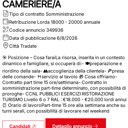
CAMERIERE/A
Tipo di contratto
Somministrazione
Retribuzione Lorda
18000 - 20000 annuale
Codice annuncio
349936
Data di pubblicazione
6/8/2026
Città
Tradate
🎯 Posizione – Cosa faraiLa risorsa, inserita in un contesto
dinamico e famigliare, si occuperà di:- 🍽️preparazione e
riordino della sala- 👥accoglienza della clientela- 🍕presa
delle comande- 🍴servizio al tavolo 🎁 Cosa offriamo-
Contratto part time 15 ore/settimana- Contratto in
somministrazione part-time determinato, con possibilità di
proroghe- CCNL PUBBLICI ESERCIZI RISTORAZIONE
TURISMO Livello 6 o 7 RAL : €18.000 - €20.000 lordi annui
⏰ Orario di lavoroPart-time 15 ore alla settimana anche su
turni serali, con possibilità di lavorare nel weekend
Dettaglio annuncio
Candidati