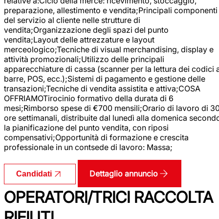
relative a:Ciclo della merce: ricevimento, stoccaggio,
preparazione, allestimento e vendita;Principali componenti
del servizio al cliente nelle strutture di
vendita;Organizzazione degli spazi del punto
vendita;Layout delle attrezzature e layout
merceologico;Tecniche di visual merchandising, display e
attività promozionali;Utilizzo delle principali
apparecchiature di cassa (scanner per la lettura dei codici 
barre, POS, ecc.);Sistemi di pagamento e gestione delle
transazioni;Tecniche di vendita assistita e attiva;COSA
OFFRIAMOTirocinio formativo della durata di 6
mesi;Rimborso spese di €700 mensili;Orario di lavoro di 3
ore settimanali, distribuite dal lunedì alla domenica second
la pianificazione del punto vendita, con riposi
compensativi;Opportunità di formazione e crescita
professionale in un contsede di lavoro: Massa;
Dettaglio annuncio
Candidati
OPERATORI/TRICI RACCOLTA
RIFIUTI