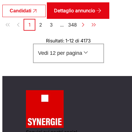
Dettaglio annuncio
Candidati
Paginazione
1
2
3
...
348
Pagina
Pagina
Pagina
Pagina
Risultati: 1-12 di 4173
Vedi 12 per pagina