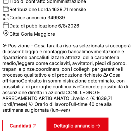
Tipo di contratto
Somministrazione
Retribuzione Lorda
1639.71 mensile
Codice annuncio
349939
Data di pubblicazione
6/8/2026
Città
Gorla Maggiore
🎯 Posizione – Cosa faraiLa risorsa selezionata si occuperà
di:assemblaggio e montaggio bancalimovimentazione e
riparazione bancaliutilizzare attrezzi della carpenteria
medio/leggera come cacciaviti, avvitatori, piedi di porco,
trapani e pinze.coordinarsi con i colleghi per garantire il
processo qualitativo e di produzione richiesto 🎁 Cosa
offriamoContratto in somministrazione determinato, con
possibilità di proroghe continuativeConcrete possibilità di
assunzione diretta in aziendaCCNL LEGNO E
ARREDAMENTO ARTIGIANATO Livello 4 (€ 1639,71
lordi/mese) ⏰ Orario di lavoroFull-time 40 ore alla
settimana su giornata (lun–ven)
Dettaglio annuncio
Candidati