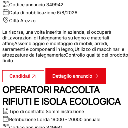
Codice annuncio
349942
Data di pubblicazione
6/8/2026
Città
Arezzo
La risorsa, una volta inserita in azienda, si occuperà
di:Lavorazioni di falegnameria su legno e materiali
affini;Assemblaggio e montaggio di mobili, arredi,
serramenti e componenti in legno;Utilizzo di macchinari e
attrezzature da falegnameria;Controllo qualità del prodott
finito.
Dettaglio annuncio
Candidati
OPERATORI RACCOLTA
RIFIUTI E ISOLA ECOLOGICA
Tipo di contratto
Somministrazione
Retribuzione Lorda
19000 - 20000 annuale
Codice annuncio
349941