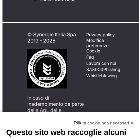
© Synergie Italia Spa.
Privacy policy
2019 - 2025
Modifica
preferenze
Cookie
Faq
Lavora con noi
SA8000
Phishing
Whistleblowing
In caso di
inadempimento da parte
della ApL delle
disposizioni
del Codice di Condotta, è
Rifiuta cookie non necessari ✕
possibile presentare un
Questo sito web raccoglie alcuni
reclamo