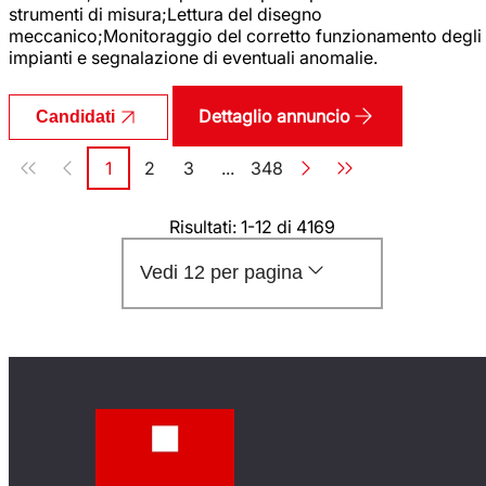
strumenti di misura;Lettura del disegno
meccanico;Monitoraggio del corretto funzionamento degli
impianti e segnalazione di eventuali anomalie.
Dettaglio annuncio
Candidati
Paginazione
1
2
3
...
348
Pagina
Pagina
Pagina
Pagina
Risultati: 1-12 di 4169
Vedi 12 per pagina