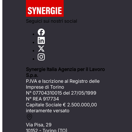
Seguici sui nostri social
Synergie Italia Agenzia per il Lavoro
S.p.a.
P.IVA e Iscrizione al Registro delle
Imprese di Torino
N° 07704310015 del 27/05/1999
N° REA 917734
Capitale Sociale €
2.500.000,00
interamente versato
Via Pisa, 29
10152 - Torino (TO)