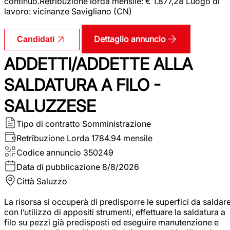
continuo.Retribuzione lorda mensile: € 1.877,28 Luogo di
lavoro: vicinanze Savigliano (CN)
Dettaglio annuncio
Candidati
ADDETTI/ADDETTE ALLA
SALDATURA A FILO -
SALUZZESE
Tipo di contratto
Somministrazione
Retribuzione Lorda
1784.94 mensile
Codice annuncio
350249
Data di pubblicazione
8/8/2026
Città
Saluzzo
La risorsa si occuperà di predisporre le superfici da saldar
con l’utilizzo di appositi strumenti, effettuare la saldatura a
filo su pezzi già predisposti ed eseguire manutenzione e