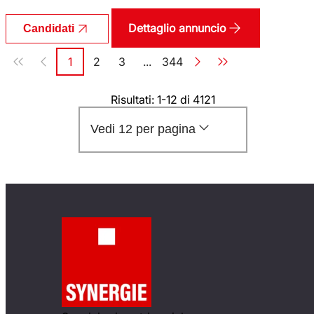
Dettaglio annuncio
Candidati
Paginazione
1
2
3
...
344
Pagina
Pagina
Pagina
Pagina
Risultati: 1-12 di 4121
Vedi 12 per pagina