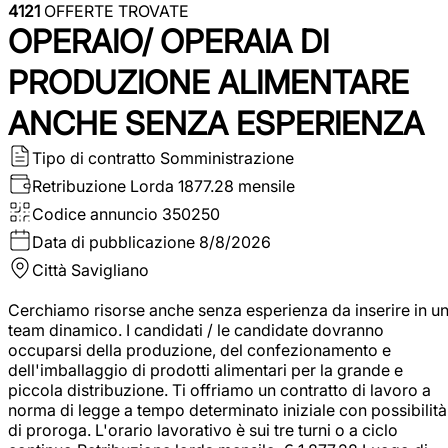
4121
OFFERTE TROVATE
OPERAIO/ OPERAIA DI
PRODUZIONE ALIMENTARE
ANCHE SENZA ESPERIENZA
Tipo di contratto
Somministrazione
Retribuzione Lorda
1877.28 mensile
Codice annuncio
350250
Data di pubblicazione
8/8/2026
Città
Savigliano
Cerchiamo risorse anche senza esperienza da inserire in u
team dinamico. I candidati / le candidate dovranno
occuparsi della produzione, del confezionamento e
dell'imballaggio di prodotti alimentari per la grande e
piccola distribuzione. Ti offriamo un contratto di lavoro a
norma di legge a tempo determinato iniziale con possibilità
di proroga. L'orario lavorativo è sui tre turni o a ciclo