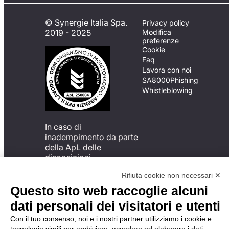
© Synergie Italia Spa.
Privacy policy
2019 - 2025
Modifica
preferenze
Cookie
Faq
Lavora con noi
SA8000
Phishing
Whistleblowing
In caso di
inadempimento da parte
della ApL delle
disposizioni
del Codice di Condotta, è
Rifiuta cookie non necessari ✕
possibile presentare un
reclamo
Questo sito web raccoglie alcuni
all’Organismo di
dati personali dei visitatori e utenti
Monitoraggio utilizzando
una delle modalità
Con il tuo consenso, noi e i nostri partner utilizziamo i cookie e