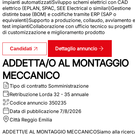
impianti automatizzatiSviluppo schemi elettrici con CAD
elettrico (EPLAN, SPAC, SEE Electrical o similari)Gestione
distinte base (BOM) e codifiche tramite ERP (SAP o
equivalenti)Supporto a produzione, collaudo, avviamento 
test impiantiCollaborazione con ufficio tecnico su progetti
di customizzazione e miglioramento prodotto
Dettaglio annuncio
Candidati
ADDETTA/O AL MONTAGGIO
MECCANICO
Tipo di contratto
Somministrazione
Retribuzione Lorda
32 - 35 annuale
Codice annuncio
350235
Data di pubblicazione
7/8/2026
Città
Reggio Emilia
ADDETTI/E AL MONTAGGIO MECCANICOSiamo alla ricerc