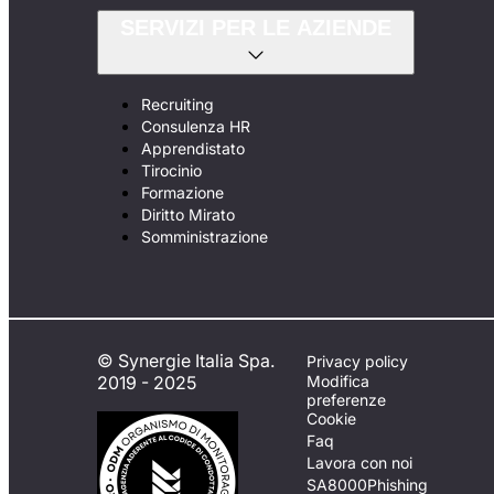
SERVIZI PER LE AZIENDE
Recruiting
Consulenza HR
Apprendistato
Tirocinio
Formazione
Diritto Mirato
Somministrazione
© Synergie Italia Spa.
Privacy policy
2019 - 2025
Modifica
preferenze
Cookie
Faq
Lavora con noi
SA8000
Phishing