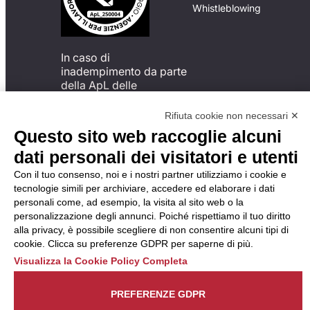
Whistleblowing
In caso di
inadempimento da parte
della ApL delle
disposizioni
del Codice di Condotta, è
Rifiuta cookie non necessari ✕
possibile presentare un
Questo sito web raccoglie alcuni
reclamo
dati personali dei visitatori e utenti
all’Organismo di
Monitoraggio utilizzando
Con il tuo consenso, noi e i nostri partner utilizziamo i cookie e
una delle modalità
tecnologie simili per archiviare, accedere ed elaborare i dati
descritte al seguente
personali come, ad esempio, la visita al sito web o la
indirizzo web
personalizzazione degli annunci. Poiché rispettiamo il tuo diritto
https://odm-
alla privacy, è possibile scegliere di non consentire alcuni tipi di
agenzielavoro.it/reclami/
.
cookie. Clicca su preferenze GDPR per saperne di più.
Visualizza la Cookie Policy Completa
PREFERENZE GDPR