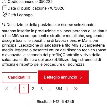
Codice annuncio
350225
Data di pubblicazione
7/8/2026
Città
Legnago
🔍 Descrizione della posizioneLe risorse selezionate
saranno inserite in produzione e si occuperanno di saldatu
a filo MIG su componenti e strutture metalliche, seguendo
disegni tecnici e specifiche di lavorazione.🎯 Mansioni
principaliEsecuzione di saldature a filo MIG su carpenteria
medio-leggera o pesanteLettura del disegno tecnico (base
o avanzata, a seconda del profilo)Controllo visivo della
saldatura e rifinitura del pezzoUtilizzo degli strumenti di
officina e rispetto delle procedure di sicurezza
Dettaglio annuncio
Candidati
Paginazione
1
2
3
...
354
Pagina
Pagina
Pagina
Pagina
Risultati: 1-12 di 4245