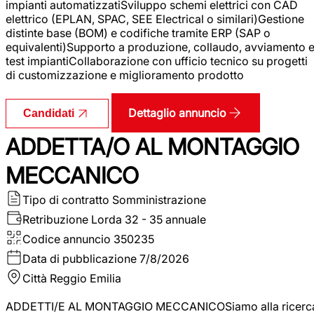
impianti automatizzatiSviluppo schemi elettrici con CAD
elettrico (EPLAN, SPAC, SEE Electrical o similari)Gestione
distinte base (BOM) e codifiche tramite ERP (SAP o
equivalenti)Supporto a produzione, collaudo, avviamento 
test impiantiCollaborazione con ufficio tecnico su progetti
di customizzazione e miglioramento prodotto
Dettaglio annuncio
Candidati
ADDETTA/O AL MONTAGGIO
MECCANICO
Tipo di contratto
Somministrazione
Retribuzione Lorda
32 - 35 annuale
Codice annuncio
350235
Data di pubblicazione
7/8/2026
Città
Reggio Emilia
ADDETTI/E AL MONTAGGIO MECCANICOSiamo alla ricerc