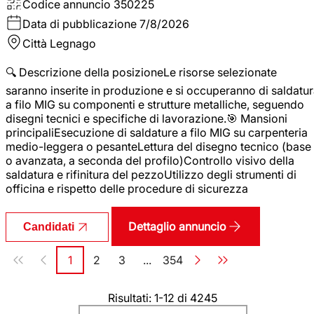
Codice annuncio
350225
Data di pubblicazione
7/8/2026
Città
Legnago
🔍 Descrizione della posizioneLe risorse selezionate
saranno inserite in produzione e si occuperanno di saldatu
a filo MIG su componenti e strutture metalliche, seguendo
disegni tecnici e specifiche di lavorazione.🎯 Mansioni
principaliEsecuzione di saldature a filo MIG su carpenteria
medio-leggera o pesanteLettura del disegno tecnico (base
o avanzata, a seconda del profilo)Controllo visivo della
saldatura e rifinitura del pezzoUtilizzo degli strumenti di
officina e rispetto delle procedure di sicurezza
Dettaglio annuncio
Candidati
Paginazione
1
2
3
...
354
Pagina
Pagina
Pagina
Pagina
Risultati: 1-12 di 4245