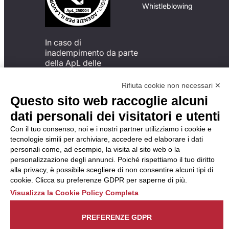
Whistleblowing
In caso di
inadempimento da parte
della ApL delle
disposizioni
del Codice di Condotta, è
Rifiuta cookie non necessari ✕
possibile presentare un
Questo sito web raccoglie alcuni
reclamo
dati personali dei visitatori e utenti
all’Organismo di
Monitoraggio utilizzando
Con il tuo consenso, noi e i nostri partner utilizziamo i cookie e
una delle modalità
tecnologie simili per archiviare, accedere ed elaborare i dati
descritte al seguente
personali come, ad esempio, la visita al sito web o la
indirizzo web
personalizzazione degli annunci. Poiché rispettiamo il tuo diritto
https://odm-
alla privacy, è possibile scegliere di non consentire alcuni tipi di
agenzielavoro.it/reclami/
.
cookie. Clicca su preferenze GDPR per saperne di più.
Visualizza la Cookie Policy Completa
PREFERENZE GDPR