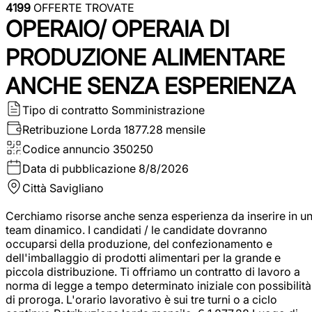
4199
OFFERTE TROVATE
OPERAIO/ OPERAIA DI
PRODUZIONE ALIMENTARE
ANCHE SENZA ESPERIENZA
Tipo di contratto
Somministrazione
Retribuzione Lorda
1877.28 mensile
Codice annuncio
350250
Data di pubblicazione
8/8/2026
Città
Savigliano
Cerchiamo risorse anche senza esperienza da inserire in u
team dinamico. I candidati / le candidate dovranno
occuparsi della produzione, del confezionamento e
dell'imballaggio di prodotti alimentari per la grande e
piccola distribuzione. Ti offriamo un contratto di lavoro a
norma di legge a tempo determinato iniziale con possibilità
di proroga. L'orario lavorativo è sui tre turni o a ciclo