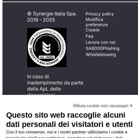
© Synergie Italia Spa.
Privacy policy
2019 - 2025
Modifica
preferenze
Cookie
Faq
Lavora con noi
SA8000
Phishing
Whistleblowing
In caso di
inadempimento da parte
della ApL delle
disposizioni
del Codice di Condotta, è
Rifiuta cookie non necessari ✕
possibile presentare un
reclamo
Questo sito web raccoglie alcuni
all’Organismo di
dati personali dei visitatori e utenti
Monitoraggio utilizzando
una delle modalità
Con il tuo consenso, noi e i nostri partner utilizziamo i cookie e