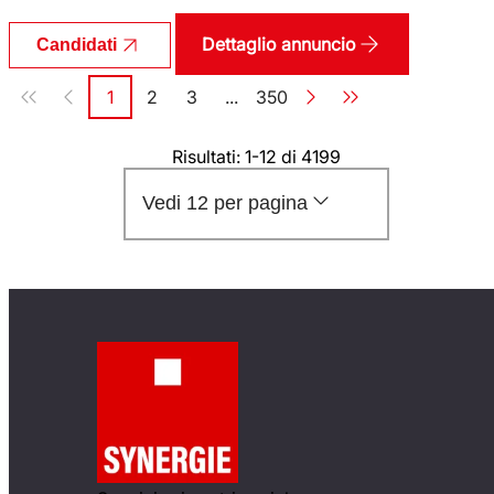
Dettaglio annuncio
Candidati
Paginazione
1
2
3
...
350
Pagina
Pagina
Pagina
Pagina
Risultati: 1-12 di 4199
Vedi 12 per pagina