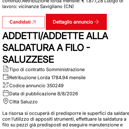
continuo.Retribuzione lorda mensile: € 1.877,28 Luogo di
lavoro: vicinanze Savigliano (CN)
Dettaglio annuncio
Candidati
ADDETTI/ADDETTE ALLA
SALDATURA A FILO -
SALUZZESE
Tipo di contratto
Somministrazione
Retribuzione Lorda
1784.94 mensile
Codice annuncio
350249
Data di pubblicazione
8/8/2026
Città
Saluzzo
La risorsa si occuperà di predisporre le superfici da saldar
con l’utilizzo di appositi strumenti, effettuare la saldatura a
filo su pezzi già predisposti ed eseguire manutenzione e