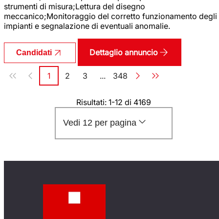
strumenti di misura;Lettura del disegno
meccanico;Monitoraggio del corretto funzionamento degli
impianti e segnalazione di eventuali anomalie.
Dettaglio annuncio
Candidati
Paginazione
1
2
3
...
348
Pagina
Pagina
Pagina
Pagina
Risultati: 1-12 di 4169
Vedi 12 per pagina