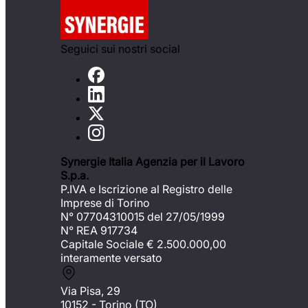
Seguici sui nostri social
Synergie Italia Agenzia per il Lavoro
S.p.a.
P.IVA e Iscrizione al Registro delle
Imprese di Torino
N° 07704310015 del 27/05/1999
N° REA 917734
Capitale Sociale €
2.500.000,00
interamente versato
Via Pisa, 29
10152 - Torino (TO)