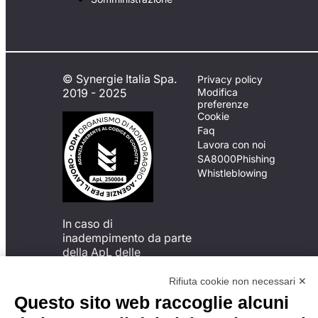
© Synergie Italia Spa.
Privacy policy
2019 - 2025
Modifica
preferenze
Cookie
Faq
Lavora con noi
SA8000
Phishing
Whistleblowing
In caso di
inadempimento da parte
della ApL delle
disposizioni
del Codice di Condotta, è
Rifiuta cookie non necessari ✕
possibile presentare un
Questo sito web raccoglie alcuni
reclamo