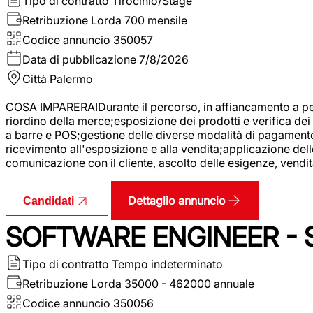
Tipo di contratto
Tirocinio/Stage
Retribuzione Lorda
700 mensile
Codice annuncio
350057
Data di pubblicazione
7/8/2026
Città
Palermo
COSA IMPARERAIDurante il percorso, in affiancamento a pers
riordino della merce;esposizione dei prodotti e verifica dei 
a barre e POS;gestione delle diverse modalità di pagamento;
ricevimento all'esposizione e alla vendita;applicazione dell
comunicazione con il cliente, ascolto delle esigenze, vendit
Dettaglio annuncio
Candidati
SOFTWARE ENGINEER - 
Tipo di contratto
Tempo indeterminato
Retribuzione Lorda
35000 - 462000 annuale
Codice annuncio
350056