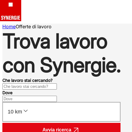
Home
Offerte di lavoro
Trova lavoro
con Synergie.
Che lavoro stai cercando?
Dove
10 km
Avvia ricerca