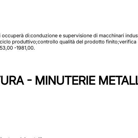
 si occuperà di:conduzione e supervisione di macchinari indust
clo produttivo;controllo qualità del prodotto finito;verifica 
753,00 -1981,00.
URA - MINUTERIE METAL