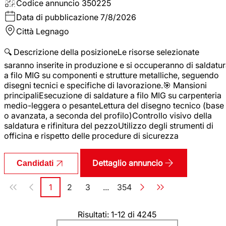
Codice annuncio
350225
Data di pubblicazione
7/8/2026
Città
Legnago
🔍 Descrizione della posizioneLe risorse selezionate
saranno inserite in produzione e si occuperanno di saldatu
a filo MIG su componenti e strutture metalliche, seguendo
disegni tecnici e specifiche di lavorazione.🎯 Mansioni
principaliEsecuzione di saldature a filo MIG su carpenteria
medio-leggera o pesanteLettura del disegno tecnico (base
o avanzata, a seconda del profilo)Controllo visivo della
saldatura e rifinitura del pezzoUtilizzo degli strumenti di
officina e rispetto delle procedure di sicurezza
Dettaglio annuncio
Candidati
Paginazione
1
2
3
...
354
Pagina
Pagina
Pagina
Pagina
Risultati: 1-12 di 4245