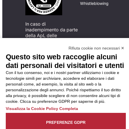
Whistleblowing
In caso di
inadempimento da parte
della ApL delle
disposizioni
del Codice di Condotta, è
Rifiuta cookie non necessari ✕
possibile presentare un
Questo sito web raccoglie alcuni
reclamo
dati personali dei visitatori e utenti
all’Organismo di
Monitoraggio utilizzando
Con il tuo consenso, noi e i nostri partner utilizziamo i cookie e
una delle modalità
tecnologie simili per archiviare, accedere ed elaborare i dati
descritte al seguente
personali come, ad esempio, la visita al sito web o la
indirizzo web
personalizzazione degli annunci. Poiché rispettiamo il tuo diritto
https://odm-
alla privacy, è possibile scegliere di non consentire alcuni tipi di
agenzielavoro.it/reclami/
.
cookie. Clicca su preferenze GDPR per saperne di più.
Visualizza la Cookie Policy Completa
PREFERENZE GDPR