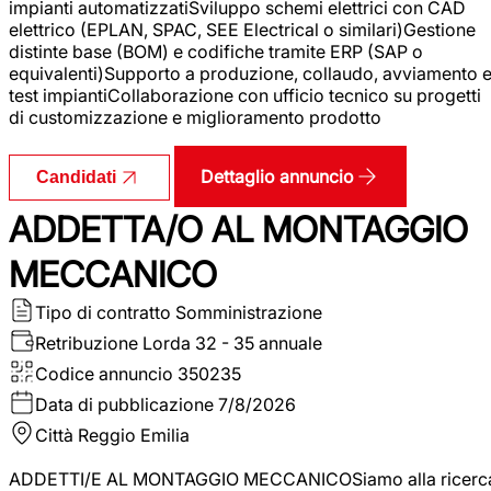
impianti automatizzatiSviluppo schemi elettrici con CAD
elettrico (EPLAN, SPAC, SEE Electrical o similari)Gestione
distinte base (BOM) e codifiche tramite ERP (SAP o
equivalenti)Supporto a produzione, collaudo, avviamento 
test impiantiCollaborazione con ufficio tecnico su progetti
di customizzazione e miglioramento prodotto
Dettaglio annuncio
Candidati
ADDETTA/O AL MONTAGGIO
MECCANICO
Tipo di contratto
Somministrazione
Retribuzione Lorda
32 - 35 annuale
Codice annuncio
350235
Data di pubblicazione
7/8/2026
Città
Reggio Emilia
ADDETTI/E AL MONTAGGIO MECCANICOSiamo alla ricerc