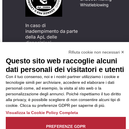
Whistleblowing
In caso di
inadempimento da parte
della ApL delle
disposizioni
del Codice di Condotta, è
Rifiuta cookie non necessari ✕
possibile presentare un
Questo sito web raccoglie alcuni
reclamo
all’Organismo di
dati personali dei visitatori e utenti
Monitoraggio utilizzando
Con il tuo consenso, noi e i nostri partner utilizziamo i cookie e
una delle modalità
tecnologie simili per archiviare, accedere ed elaborare i dati
descritte al seguente
personali come, ad esempio, la visita al sito web o la
indirizzo web
personalizzazione degli annunci. Poiché rispettiamo il tuo diritto
https://odm-
alla privacy, è possibile scegliere di non consentire alcuni tipi di
agenzielavoro.it/reclami/
.
cookie. Clicca su preferenze GDPR per saperne di più.
Visualizza la Cookie Policy Completa
PREFERENZE GDPR