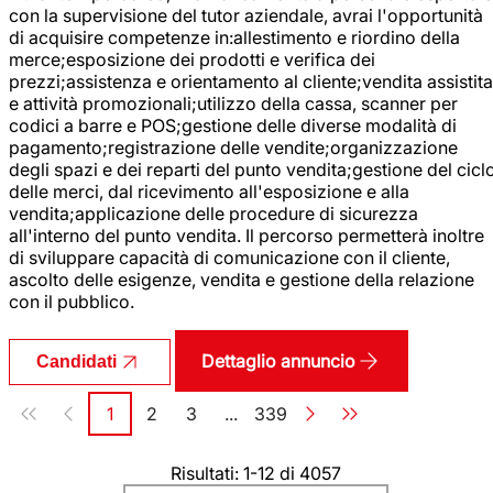
con la supervisione del tutor aziendale, avrai l'opportunità
di acquisire competenze in:allestimento e riordino della
merce;esposizione dei prodotti e verifica dei
prezzi;assistenza e orientamento al cliente;vendita assistita
e attività promozionali;utilizzo della cassa, scanner per
codici a barre e POS;gestione delle diverse modalità di
pagamento;registrazione delle vendite;organizzazione
degli spazi e dei reparti del punto vendita;gestione del cicl
delle merci, dal ricevimento all'esposizione e alla
vendita;applicazione delle procedure di sicurezza
all'interno del punto vendita. Il percorso permetterà inoltre
di sviluppare capacità di comunicazione con il cliente,
ascolto delle esigenze, vendita e gestione della relazione
con il pubblico.
Dettaglio annuncio
Candidati
Paginazione
1
2
3
...
339
Pagina
Pagina
Pagina
Pagina
Risultati: 1-12 di 4057