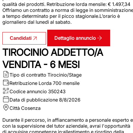
qualità dei prodotti. Retribuzione lorda mensile: € 1.497,34
Offriamo un contratto a norma di legge in somministrazion
a tempo determinato per il picco stagionale.L’orario è
giornaliero dal lunedì al sabato.
Dettaglio annuncio
Candidati
TIROCINIO ADDETTO/A
VENDITA - 6 MESI
Tipo di contratto
Tirocinio/Stage
Retribuzione Lorda
700 mensile
Codice annuncio
350243
Data di pubblicazione
8/8/2026
Città
Cosenza
Durante il percorso, in affiancamento a personale esperto e
con la supervisione del tutor aziendale, avrai l'opportunità
di acquisire competenze in:allestimento e riordino della