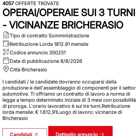
4057
OFFERTE TROVATE
OPERAI/OPERAIE SUI 3 TURNI
- VICINANZE BRICHERASIO
Tipo di contratto
Somministrazione
Retribuzione Lorda
1812.91 mensile
Codice annuncio
350251
Data di pubblicazione
8/8/2026
Città
Bricherasio
I candidati / le candidate dovranno occuparsi della
produzione e dell'assemblaggio di componenti per il setto
automotive. Ti offriamo un contratto di lavoro a norma di
legge a tempo determinato iniziale di 3 mesi con possibilità
di proroga. L'orario lavorativo è sui tre turni.Retribuzione
lorda mensile: € 1.812,91Luogo di lavoro: vicinanze di
Bricherasio
Dettaglio annuncio
Candidati