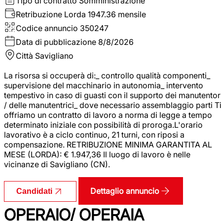
Tipo di contratto
Somministrazione
Retribuzione Lorda
1947.36 mensile
Codice annuncio
350247
Data di pubblicazione
8/8/2026
Città
Savigliano
La risorsa si occuperà di:_ controllo qualità componenti_
supervisione del macchinario in autonomia_ intervento
tempestivo in caso di guasti con il supporto dei manutentor
/ delle manutentrici_ dove necessario assemblaggio parti T
offriamo un contratto di lavoro a norma di legge a tempo
determinato iniziale con possibilità di proroga.L'orario
lavorativo è a ciclo continuo, 21 turni, con riposi a
compensazione. RETRIBUZIONE MINIMA GARANTITA AL
MESE (LORDA): € 1.947,36 Il luogo di lavoro è nelle
vicinanze di Savigliano (CN).
Dettaglio annuncio
Candidati
OPERAIO/ OPERAIA