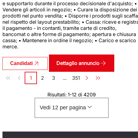
e supportarlo durante il processo decisionale d'acquisto; •
Vendere gli articoli in negozio; • Curare la disposizione dei
prodotti nel punto vendita; • Disporre i prodotti sugli scaffa
nel rispetto del layout prestabilito; • Cassa: riceve e registr
il pagamento - in contanti, tramite carte di credito,
bancomat o altre forme di pagamento; apertura e chiusura
cassa; • Mantenere in ordine il negozio; • Carico e scarico
merce.
Dettaglio annuncio
Candidati
Paginazione
1
2
3
...
351
Pagina
Pagina
Pagina
Pagina
Risultati: 1-12 di 4209
Vedi 12 per pagina