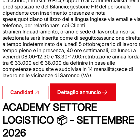
d’acconto, Intrastat e F24;supporto al Commercialista nella
predisposizione del Bilancio;gestione HR del personale
dipendente con inserimento presenze e nota
spese;quotidiano utilizzo della lingua inglese via email e vi
telefono, per relazionarsi coi Clienti
stranieri.Inquadramento, orario e sede di lavoroLa risorsa
selezionata sarà inserita come di seguito:assunzione dirett
a tempo indeterminato da lunedì 5 ottobre;orario di lavoro 
tempo pieno e in presenza, 40 ore settimanali, da lunedì a
venerdì 08.00-12.30 e 13.30-17.00;retribuzione annua lorda
tra € 33.000 ed € 38.000 da definire in base alle
competenze acquisite e suddivisa in 14 mensilità;sede di
lavoro nelle vicinanze di Saronno (VA).
Dettaglio annuncio
Candidati
ACADEMY SETTORE
LOGISTICO 📦 - SETTEMBRE
2026