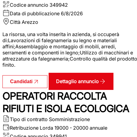
Codice annuncio
349942
Data di pubblicazione
6/8/2026
Città
Arezzo
La risorsa, una volta inserita in azienda, si occuperà
di:Lavorazioni di falegnameria su legno e materiali
affini;Assemblaggio e montaggio di mobili, arredi,
serramenti e componenti in legno;Utilizzo di macchinari e
attrezzature da falegnameria;Controllo qualità del prodott
finito.
Dettaglio annuncio
Candidati
OPERATORI RACCOLTA
RIFIUTI E ISOLA ECOLOGICA
Tipo di contratto
Somministrazione
Retribuzione Lorda
19000 - 20000 annuale
Codice annuncio
349941