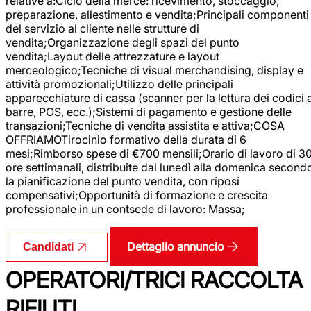
relative a:Ciclo della merce: ricevimento, stoccaggio,
preparazione, allestimento e vendita;Principali componenti
del servizio al cliente nelle strutture di
vendita;Organizzazione degli spazi del punto
vendita;Layout delle attrezzature e layout
merceologico;Tecniche di visual merchandising, display e
attività promozionali;Utilizzo delle principali
apparecchiature di cassa (scanner per la lettura dei codici 
barre, POS, ecc.);Sistemi di pagamento e gestione delle
transazioni;Tecniche di vendita assistita e attiva;COSA
OFFRIAMOTirocinio formativo della durata di 6
mesi;Rimborso spese di €700 mensili;Orario di lavoro di 3
ore settimanali, distribuite dal lunedì alla domenica second
la pianificazione del punto vendita, con riposi
compensativi;Opportunità di formazione e crescita
professionale in un contsede di lavoro: Massa;
Dettaglio annuncio
Candidati
OPERATORI/TRICI RACCOLTA
RIFIUTI