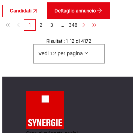
Dettaglio annuncio
Candidati
Paginazione
1
2
3
...
348
Pagina
Pagina
Pagina
Pagina
Risultati: 1-12 di 4172
Vedi 12 per pagina