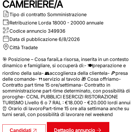
CAMERIERE/A
Tipo di contratto
Somministrazione
Retribuzione Lorda
18000 - 20000 annuale
Codice annuncio
349936
Data di pubblicazione
6/8/2026
Città
Tradate
🎯 Posizione – Cosa faraiLa risorsa, inserita in un contesto
dinamico e famigliare, si occuperà di:- 🍽️preparazione e
riordino della sala- 👥accoglienza della clientela- 🍕presa
delle comande- 🍴servizio al tavolo 🎁 Cosa offriamo-
Contratto part time 15 ore/settimana- Contratto in
somministrazione part-time determinato, con possibilità di
proroghe- CCNL PUBBLICI ESERCIZI RISTORAZIONE
TURISMO Livello 6 o 7 RAL : €18.000 - €20.000 lordi annui
⏰ Orario di lavoroPart-time 15 ore alla settimana anche su
turni serali, con possibilità di lavorare nel weekend
Dettaglio annuncio
Candidati