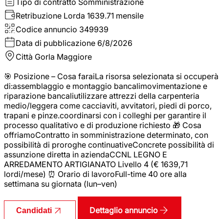
Tipo di contratto
Somministrazione
Retribuzione Lorda
1639.71 mensile
Codice annuncio
349939
Data di pubblicazione
6/8/2026
Città
Gorla Maggiore
🎯 Posizione – Cosa faraiLa risorsa selezionata si occuperà
di:assemblaggio e montaggio bancalimovimentazione e
riparazione bancaliutilizzare attrezzi della carpenteria
medio/leggera come cacciaviti, avvitatori, piedi di porco,
trapani e pinze.coordinarsi con i colleghi per garantire il
processo qualitativo e di produzione richiesto 🎁 Cosa
offriamoContratto in somministrazione determinato, con
possibilità di proroghe continuativeConcrete possibilità di
assunzione diretta in aziendaCCNL LEGNO E
ARREDAMENTO ARTIGIANATO Livello 4 (€ 1639,71
lordi/mese) ⏰ Orario di lavoroFull-time 40 ore alla
settimana su giornata (lun–ven)
Dettaglio annuncio
Candidati