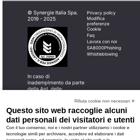
© Synergie Italia Spa.
Privacy policy
2019 - 2025
Modifica
preferenze
Cookie
Faq
Lavora con noi
SA8000
Phishing
Whistleblowing
In caso di
inadempimento da parte
della ApL delle
disposizioni
del Codice di Condotta, è
Rifiuta cookie non necessari ✕
possibile presentare un
Questo sito web raccoglie alcuni
reclamo
dati personali dei visitatori e utenti
all’Organismo di
Monitoraggio utilizzando
Con il tuo consenso, noi e i nostri partner utilizziamo i cookie e
una delle modalità
tecnologie simili per archiviare, accedere ed elaborare i dati
descritte al seguente