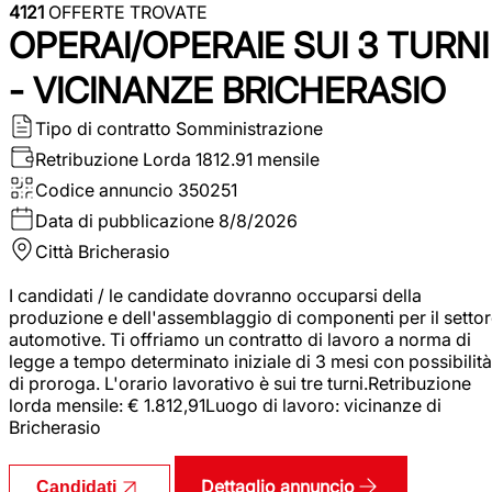
4121
OFFERTE TROVATE
OPERAI/OPERAIE SUI 3 TURNI
- VICINANZE BRICHERASIO
Tipo di contratto
Somministrazione
Retribuzione Lorda
1812.91 mensile
Codice annuncio
350251
Data di pubblicazione
8/8/2026
Città
Bricherasio
I candidati / le candidate dovranno occuparsi della
produzione e dell'assemblaggio di componenti per il setto
automotive. Ti offriamo un contratto di lavoro a norma di
legge a tempo determinato iniziale di 3 mesi con possibilità
di proroga. L'orario lavorativo è sui tre turni.Retribuzione
lorda mensile: € 1.812,91Luogo di lavoro: vicinanze di
Bricherasio
Dettaglio annuncio
Candidati