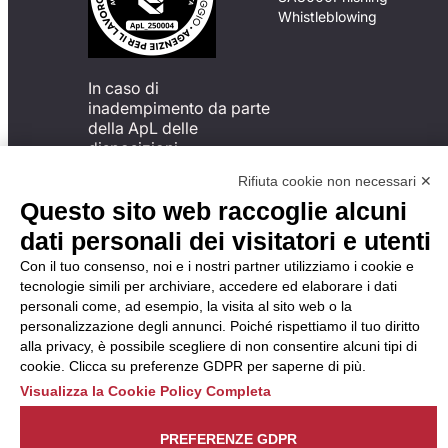
Whistleblowing
In caso di
inadempimento da parte
della ApL delle
disposizioni
del Codice di Condotta, è
Rifiuta cookie non necessari ✕
possibile presentare un
Questo sito web raccoglie alcuni
reclamo
all’Organismo di
dati personali dei visitatori e utenti
Monitoraggio utilizzando
Con il tuo consenso, noi e i nostri partner utilizziamo i cookie e
una delle modalità
tecnologie simili per archiviare, accedere ed elaborare i dati
descritte al seguente
personali come, ad esempio, la visita al sito web o la
indirizzo web
personalizzazione degli annunci. Poiché rispettiamo il tuo diritto
https://odm-
alla privacy, è possibile scegliere di non consentire alcuni tipi di
agenzielavoro.it/reclami/
.
cookie. Clicca su preferenze GDPR per saperne di più.
Visualizza la Cookie Policy Completa
PREFERENZE GDPR