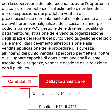
con la supervisione del tutor aziendale, avrai l'opportunità
di acquisire competenze in:allestimento e riordino della
merce;esposizione dei prodotti e verifica dei
prezzi;assistenza e orientamento al cliente;vendita assistita
e attività promozionali;utilizzo della cassa, scanner per
codici a barre e POS;gestione delle diverse modalità di
pagamento;registrazione delle vendite;organizzazione
degli spazi e dei reparti del punto vendita;gestione del cicl
delle merci, dal ricevimento all'esposizione e alla
vendita;applicazione delle procedure di sicurezza
all'interno del punto vendita. Il percorso permetterà inoltre
di sviluppare capacità di comunicazione con il cliente,
ascolto delle esigenze, vendita e gestione della relazione
con il pubblico.
Dettaglio annuncio
Candidati
Paginazione
1
2
3
...
344
Pagina
Pagina
Pagina
Pagina
Risultati: 1-12 di 4121