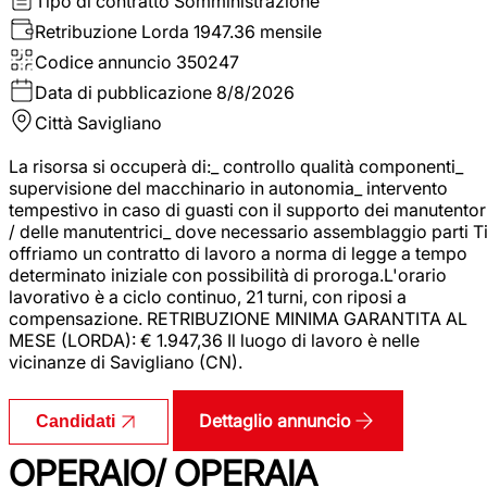
Tipo di contratto
Somministrazione
Retribuzione Lorda
1947.36 mensile
Codice annuncio
350247
Data di pubblicazione
8/8/2026
Città
Savigliano
La risorsa si occuperà di:_ controllo qualità componenti_
supervisione del macchinario in autonomia_ intervento
tempestivo in caso di guasti con il supporto dei manutentor
/ delle manutentrici_ dove necessario assemblaggio parti T
offriamo un contratto di lavoro a norma di legge a tempo
determinato iniziale con possibilità di proroga.L'orario
lavorativo è a ciclo continuo, 21 turni, con riposi a
compensazione. RETRIBUZIONE MINIMA GARANTITA AL
MESE (LORDA): € 1.947,36 Il luogo di lavoro è nelle
vicinanze di Savigliano (CN).
Dettaglio annuncio
Candidati
OPERAIO/ OPERAIA