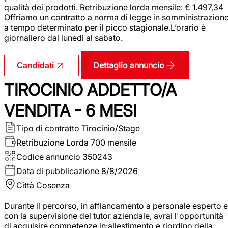
qualità dei prodotti. Retribuzione lorda mensile: € 1.497,34
Offriamo un contratto a norma di legge in somministrazion
a tempo determinato per il picco stagionale.L’orario è
giornaliero dal lunedì al sabato.
Dettaglio annuncio
Candidati
TIROCINIO ADDETTO/A
VENDITA - 6 MESI
Tipo di contratto
Tirocinio/Stage
Retribuzione Lorda
700 mensile
Codice annuncio
350243
Data di pubblicazione
8/8/2026
Città
Cosenza
Durante il percorso, in affiancamento a personale esperto e
con la supervisione del tutor aziendale, avrai l'opportunità
di acquisire competenze in:allestimento e riordino della