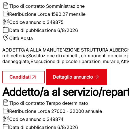
Tipo di contratto
Somministrazione
Retribuzione Lorda
1590.27 mensile
Codice annuncio
349875
Data di pubblicazione
6/8/2026
Città
Aosta
ADDETTO/A ALLA MANUTENZIONE STRUTTURA ALBERGHIERA La r
rubinetteria;Sostituzione di rubinetti, componenti doccia e
danneggiate;Esecuzione di piccole riparazioni murarie;Attivi
Dettaglio annuncio
Candidati
Addetto/a al servizio/repar
Tipo di contratto
Tempo determinato
Retribuzione Lorda
27000 - 32000 annuale
Codice annuncio
349874
Data di pubblicazione
6/8/2026