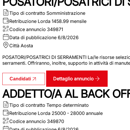
POSATORI/POSATRICI DI
Tipo di contratto
Somministrazione
Retribuzione Lorda
1458.99 mensile
Codice annuncio
349871
Data di pubblicazione
6/8/2026
Città
Aosta
POSATORI/POSATRICI DI SERRAMENTI La/le risorse selezionat
serramenti. Offriranno, inoltre, supporto in attività di man
Dettaglio annuncio
Candidati
ADDETTO/A AL BACK OF
Tipo di contratto
Tempo determinato
Retribuzione Lorda
25000 - 28000 annuale
Codice annuncio
349870
Data di pubblicazione
6/8/2026