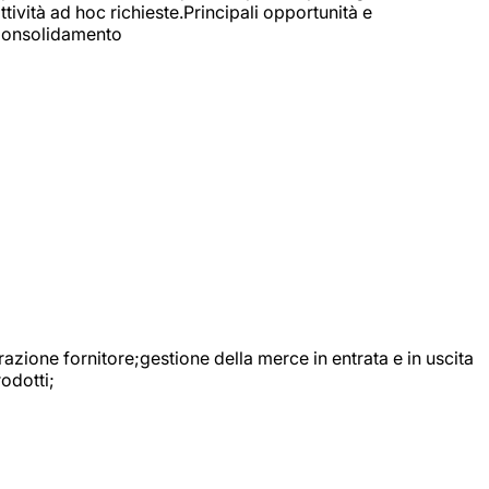
ttività ad hoc richieste.Principali opportunità e
e Consolidamento
urazione fornitore;gestione della merce in entrata e in uscita
odotti;