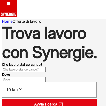
Home
Offerte di lavoro
Trova lavoro
con Synergie.
Che lavoro stai cercando?
Dove
10 km
Avvia ricerca