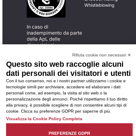
Whistleblowing
In caso di
inadempimento da parte
della ApL delle
disposizioni
del Codice di Condotta, è
Rifiuta cookie non necessari ✕
possibile presentare un
Questo sito web raccoglie alcuni
reclamo
all’Organismo di
dati personali dei visitatori e utenti
Monitoraggio utilizzando
Con il tuo consenso, noi e i nostri partner utilizziamo i cookie e
una delle modalità
tecnologie simili per archiviare, accedere ed elaborare i dati
descritte al seguente
personali come, ad esempio, la visita al sito web o la
indirizzo web
personalizzazione degli annunci. Poiché rispettiamo il tuo diritto
https://odm-
alla privacy, è possibile scegliere di non consentire alcuni tipi di
agenzielavoro.it/reclami/
.
cookie. Clicca su preferenze GDPR per saperne di più.
Visualizza la Cookie Policy Completa
PREFERENZE GDPR