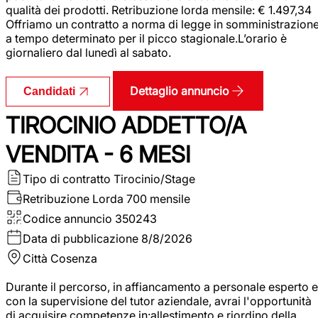
qualità dei prodotti. Retribuzione lorda mensile: € 1.497,34
Offriamo un contratto a norma di legge in somministrazion
a tempo determinato per il picco stagionale.L’orario è
giornaliero dal lunedì al sabato.
Dettaglio annuncio
Candidati
TIROCINIO ADDETTO/A
VENDITA - 6 MESI
Tipo di contratto
Tirocinio/Stage
Retribuzione Lorda
700 mensile
Codice annuncio
350243
Data di pubblicazione
8/8/2026
Città
Cosenza
Durante il percorso, in affiancamento a personale esperto e
con la supervisione del tutor aziendale, avrai l'opportunità
di acquisire competenze in:allestimento e riordino della