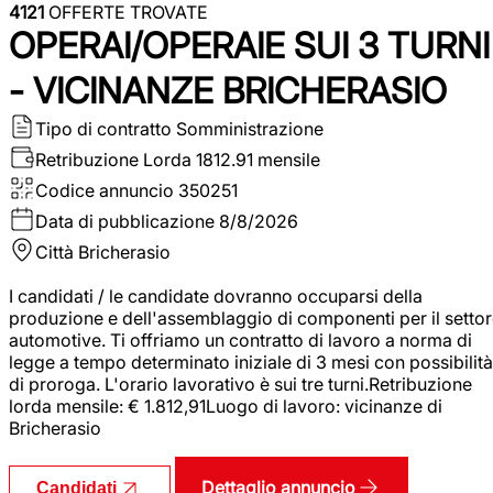
4121
OFFERTE TROVATE
OPERAI/OPERAIE SUI 3 TURNI
- VICINANZE BRICHERASIO
Tipo di contratto
Somministrazione
Retribuzione Lorda
1812.91 mensile
Codice annuncio
350251
Data di pubblicazione
8/8/2026
Città
Bricherasio
I candidati / le candidate dovranno occuparsi della
produzione e dell'assemblaggio di componenti per il setto
automotive. Ti offriamo un contratto di lavoro a norma di
legge a tempo determinato iniziale di 3 mesi con possibilità
di proroga. L'orario lavorativo è sui tre turni.Retribuzione
lorda mensile: € 1.812,91Luogo di lavoro: vicinanze di
Bricherasio
Dettaglio annuncio
Candidati