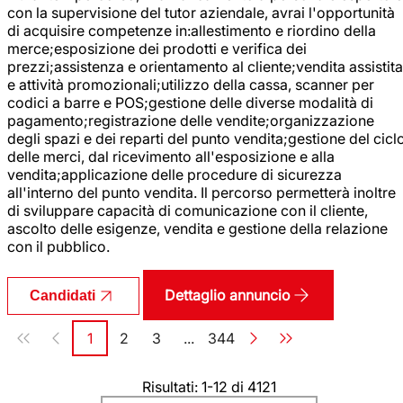
con la supervisione del tutor aziendale, avrai l'opportunità
di acquisire competenze in:allestimento e riordino della
merce;esposizione dei prodotti e verifica dei
prezzi;assistenza e orientamento al cliente;vendita assistita
e attività promozionali;utilizzo della cassa, scanner per
codici a barre e POS;gestione delle diverse modalità di
pagamento;registrazione delle vendite;organizzazione
degli spazi e dei reparti del punto vendita;gestione del cicl
delle merci, dal ricevimento all'esposizione e alla
vendita;applicazione delle procedure di sicurezza
all'interno del punto vendita. Il percorso permetterà inoltre
di sviluppare capacità di comunicazione con il cliente,
ascolto delle esigenze, vendita e gestione della relazione
con il pubblico.
Dettaglio annuncio
Candidati
Paginazione
1
2
3
...
344
Pagina
Pagina
Pagina
Pagina
Risultati: 1-12 di 4121