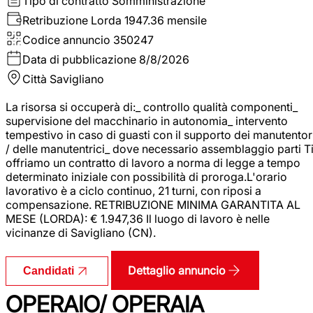
Tipo di contratto
Somministrazione
Retribuzione Lorda
1947.36 mensile
Codice annuncio
350247
Data di pubblicazione
8/8/2026
Città
Savigliano
La risorsa si occuperà di:_ controllo qualità componenti_
supervisione del macchinario in autonomia_ intervento
tempestivo in caso di guasti con il supporto dei manutentor
/ delle manutentrici_ dove necessario assemblaggio parti T
offriamo un contratto di lavoro a norma di legge a tempo
determinato iniziale con possibilità di proroga.L'orario
lavorativo è a ciclo continuo, 21 turni, con riposi a
compensazione. RETRIBUZIONE MINIMA GARANTITA AL
MESE (LORDA): € 1.947,36 Il luogo di lavoro è nelle
vicinanze di Savigliano (CN).
Dettaglio annuncio
Candidati
OPERAIO/ OPERAIA