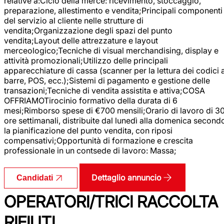
relative a:Ciclo della merce: ricevimento, stoccaggio,
preparazione, allestimento e vendita;Principali componenti
del servizio al cliente nelle strutture di
vendita;Organizzazione degli spazi del punto
vendita;Layout delle attrezzature e layout
merceologico;Tecniche di visual merchandising, display e
attività promozionali;Utilizzo delle principali
apparecchiature di cassa (scanner per la lettura dei codici 
barre, POS, ecc.);Sistemi di pagamento e gestione delle
transazioni;Tecniche di vendita assistita e attiva;COSA
OFFRIAMOTirocinio formativo della durata di 6
mesi;Rimborso spese di €700 mensili;Orario di lavoro di 3
ore settimanali, distribuite dal lunedì alla domenica second
la pianificazione del punto vendita, con riposi
compensativi;Opportunità di formazione e crescita
professionale in un contsede di lavoro: Massa;
Dettaglio annuncio
Candidati
OPERATORI/TRICI RACCOLTA
RIFIUTI