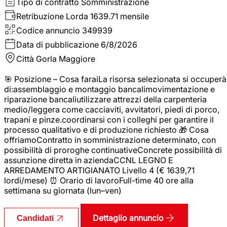
Tipo di contratto
Somministrazione
Retribuzione Lorda
1639.71 mensile
Codice annuncio
349939
Data di pubblicazione
6/8/2026
Città
Gorla Maggiore
🎯 Posizione – Cosa faraiLa risorsa selezionata si occuperà
di:assemblaggio e montaggio bancalimovimentazione e
riparazione bancaliutilizzare attrezzi della carpenteria
medio/leggera come cacciaviti, avvitatori, piedi di porco,
trapani e pinze.coordinarsi con i colleghi per garantire il
processo qualitativo e di produzione richiesto 🎁 Cosa
offriamoContratto in somministrazione determinato, con
possibilità di proroghe continuativeConcrete possibilità di
assunzione diretta in aziendaCCNL LEGNO E
ARREDAMENTO ARTIGIANATO Livello 4 (€ 1639,71
lordi/mese) ⏰ Orario di lavoroFull-time 40 ore alla
settimana su giornata (lun–ven)
Dettaglio annuncio
Candidati