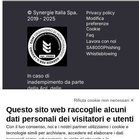
© Synergie Italia Spa.
Privacy policy
2019 - 2025
Modifica
preferenze
Cookie
Faq
Lavora con noi
SA8000
Phishing
Whistleblowing
In caso di
inadempimento da parte
della ApL delle
disposizioni
del Codice di Condotta, è
Rifiuta cookie non necessari ✕
possibile presentare un
Questo sito web raccoglie alcuni
reclamo
dati personali dei visitatori e utenti
all’Organismo di
Monitoraggio utilizzando
Con il tuo consenso, noi e i nostri partner utilizziamo i cookie e
una delle modalità
tecnologie simili per archiviare, accedere ed elaborare i dati
descritte al seguente