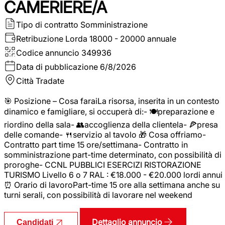
CAMERIERE/A
Tipo di contratto
Somministrazione
Retribuzione Lorda
18000 - 20000 annuale
Codice annuncio
349936
Data di pubblicazione
6/8/2026
Città
Tradate
🎯 Posizione – Cosa faraiLa risorsa, inserita in un contesto
dinamico e famigliare, si occuperà di:- 🍽️preparazione e
riordino della sala- 👥accoglienza della clientela- 🍕presa
delle comande- 🍴servizio al tavolo 🎁 Cosa offriamo-
Contratto part time 15 ore/settimana- Contratto in
somministrazione part-time determinato, con possibilità di
proroghe- CCNL PUBBLICI ESERCIZI RISTORAZIONE
TURISMO Livello 6 o 7 RAL : €18.000 - €20.000 lordi annui
⏰ Orario di lavoroPart-time 15 ore alla settimana anche su
turni serali, con possibilità di lavorare nel weekend
Dettaglio annuncio
Candidati