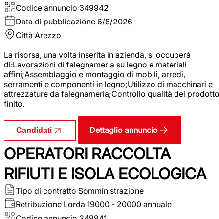
Codice annuncio
349942
Data di pubblicazione
6/8/2026
Città
Arezzo
La risorsa, una volta inserita in azienda, si occuperà
di:Lavorazioni di falegnameria su legno e materiali
affini;Assemblaggio e montaggio di mobili, arredi,
serramenti e componenti in legno;Utilizzo di macchinari e
attrezzature da falegnameria;Controllo qualità del prodott
finito.
Dettaglio annuncio
Candidati
OPERATORI RACCOLTA
RIFIUTI E ISOLA ECOLOGICA
Tipo di contratto
Somministrazione
Retribuzione Lorda
19000 - 20000 annuale
Codice annuncio
349941