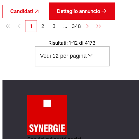
Dettaglio annuncio
Candidati
Paginazione
1
2
3
...
348
Pagina
Pagina
Pagina
Pagina
Risultati: 1-12 di 4173
Vedi 12 per pagina