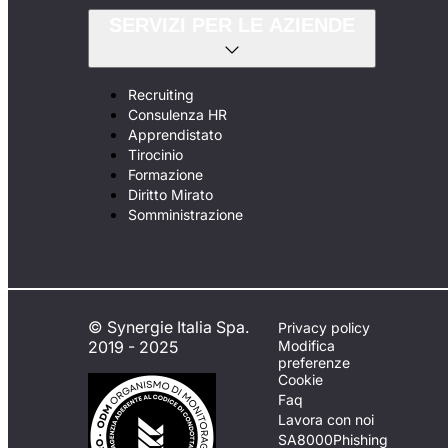
SERVIZI PER LE AZIENDE
Recruiting
Consulenza HR
Apprendistato
Tirocinio
Formazione
Diritto Mirato
Somministrazione
© Synergie Italia Spa.
Privacy policy
2019 - 2025
Modifica
preferenze
Cookie
Faq
Lavora con noi
SA8000
Phishing