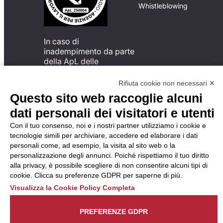
Whistleblowing
In caso di
inadempimento da parte
della ApL delle
disposizioni
del Codice di Condotta, è
Rifiuta cookie non necessari ✕
possibile presentare un
Questo sito web raccoglie alcuni
reclamo
dati personali dei visitatori e utenti
all’Organismo di
Monitoraggio utilizzando
Con il tuo consenso, noi e i nostri partner utilizziamo i cookie e
una delle modalità
tecnologie simili per archiviare, accedere ed elaborare i dati
descritte al seguente
personali come, ad esempio, la visita al sito web o la
indirizzo web
personalizzazione degli annunci. Poiché rispettiamo il tuo diritto
https://odm-
alla privacy, è possibile scegliere di non consentire alcuni tipi di
agenzielavoro.it/reclami/
.
cookie. Clicca su preferenze GDPR per saperne di più.
Visualizza la Cookie Policy Completa
PREFERENZE GDPR