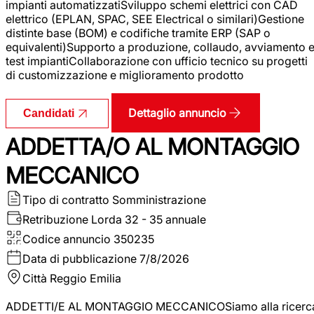
impianti automatizzatiSviluppo schemi elettrici con CAD
elettrico (EPLAN, SPAC, SEE Electrical o similari)Gestione
distinte base (BOM) e codifiche tramite ERP (SAP o
equivalenti)Supporto a produzione, collaudo, avviamento 
test impiantiCollaborazione con ufficio tecnico su progetti
di customizzazione e miglioramento prodotto
Dettaglio annuncio
Candidati
ADDETTA/O AL MONTAGGIO
MECCANICO
Tipo di contratto
Somministrazione
Retribuzione Lorda
32 - 35 annuale
Codice annuncio
350235
Data di pubblicazione
7/8/2026
Città
Reggio Emilia
ADDETTI/E AL MONTAGGIO MECCANICOSiamo alla ricerc