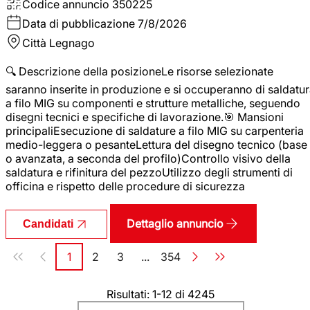
Codice annuncio
350225
Data di pubblicazione
7/8/2026
Città
Legnago
🔍 Descrizione della posizioneLe risorse selezionate
saranno inserite in produzione e si occuperanno di saldatu
a filo MIG su componenti e strutture metalliche, seguendo
disegni tecnici e specifiche di lavorazione.🎯 Mansioni
principaliEsecuzione di saldature a filo MIG su carpenteria
medio-leggera o pesanteLettura del disegno tecnico (base
o avanzata, a seconda del profilo)Controllo visivo della
saldatura e rifinitura del pezzoUtilizzo degli strumenti di
officina e rispetto delle procedure di sicurezza
Dettaglio annuncio
Candidati
Paginazione
1
2
3
...
354
Pagina
Pagina
Pagina
Pagina
Risultati: 1-12 di 4245