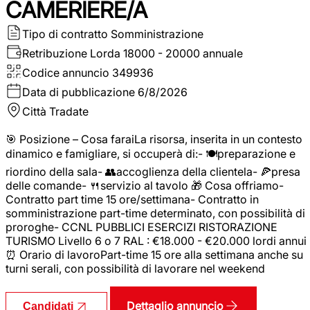
CAMERIERE/A
Tipo di contratto
Somministrazione
Retribuzione Lorda
18000 - 20000 annuale
Codice annuncio
349936
Data di pubblicazione
6/8/2026
Città
Tradate
🎯 Posizione – Cosa faraiLa risorsa, inserita in un contesto
dinamico e famigliare, si occuperà di:- 🍽️preparazione e
riordino della sala- 👥accoglienza della clientela- 🍕presa
delle comande- 🍴servizio al tavolo 🎁 Cosa offriamo-
Contratto part time 15 ore/settimana- Contratto in
somministrazione part-time determinato, con possibilità di
proroghe- CCNL PUBBLICI ESERCIZI RISTORAZIONE
TURISMO Livello 6 o 7 RAL : €18.000 - €20.000 lordi annui
⏰ Orario di lavoroPart-time 15 ore alla settimana anche su
turni serali, con possibilità di lavorare nel weekend
Dettaglio annuncio
Candidati