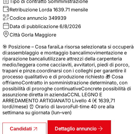
Tipo di contratto
Somministrazione
Retribuzione Lorda
1639.71 mensile
Codice annuncio
349939
Data di pubblicazione
6/8/2026
Città
Gorla Maggiore
🎯 Posizione – Cosa faraiLa risorsa selezionata si occuperà
di:assemblaggio e montaggio bancalimovimentazione e
riparazione bancaliutilizzare attrezzi della carpenteria
medio/leggera come cacciaviti, avvitatori, piedi di porco,
trapani e pinze.coordinarsi con i colleghi per garantire il
processo qualitativo e di produzione richiesto 🎁 Cosa
offriamoContratto in somministrazione determinato, con
possibilità di proroghe continuativeConcrete possibilità di
assunzione diretta in aziendaCCNL LEGNO E
ARREDAMENTO ARTIGIANATO Livello 4 (€ 1639,71
lordi/mese) ⏰ Orario di lavoroFull-time 40 ore alla
settimana su giornata (lun–ven)
Dettaglio annuncio
Candidati