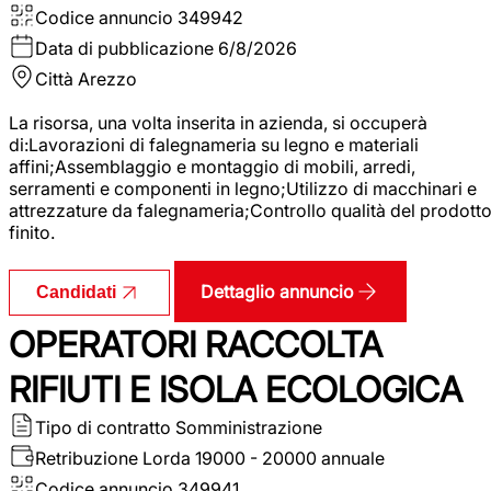
Codice annuncio
349942
Data di pubblicazione
6/8/2026
Città
Arezzo
La risorsa, una volta inserita in azienda, si occuperà
di:Lavorazioni di falegnameria su legno e materiali
affini;Assemblaggio e montaggio di mobili, arredi,
serramenti e componenti in legno;Utilizzo di macchinari e
attrezzature da falegnameria;Controllo qualità del prodott
finito.
Dettaglio annuncio
Candidati
OPERATORI RACCOLTA
RIFIUTI E ISOLA ECOLOGICA
Tipo di contratto
Somministrazione
Retribuzione Lorda
19000 - 20000 annuale
Codice annuncio
349941