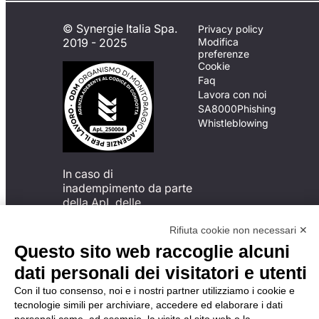
© Synergie Italia Spa.
Privacy policy
2019 - 2025
Modifica
preferenze
Cookie
Faq
Lavora con noi
SA8000
Phishing
Whistleblowing
In caso di
inadempimento da parte
della ApL delle
disposizioni
del Codice di Condotta, è
Rifiuta cookie non necessari ✕
possibile presentare un
Questo sito web raccoglie alcuni
reclamo
dati personali dei visitatori e utenti
all’Organismo di
Monitoraggio utilizzando
Con il tuo consenso, noi e i nostri partner utilizziamo i cookie e
una delle modalità
tecnologie simili per archiviare, accedere ed elaborare i dati
descritte al seguente