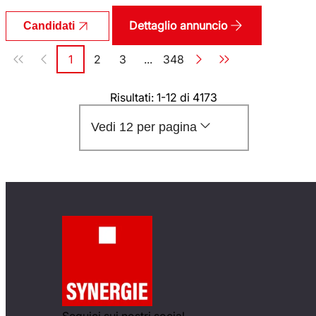
Dettaglio annuncio
Candidati
Paginazione
1
2
3
...
348
Pagina
Pagina
Pagina
Pagina
Risultati: 1-12 di 4173
Vedi 12 per pagina