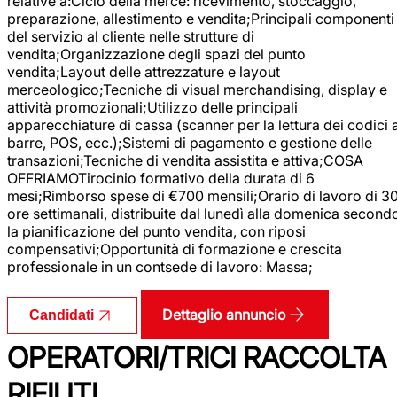
relative a:Ciclo della merce: ricevimento, stoccaggio,
preparazione, allestimento e vendita;Principali componenti
del servizio al cliente nelle strutture di
vendita;Organizzazione degli spazi del punto
vendita;Layout delle attrezzature e layout
merceologico;Tecniche di visual merchandising, display e
attività promozionali;Utilizzo delle principali
apparecchiature di cassa (scanner per la lettura dei codici 
barre, POS, ecc.);Sistemi di pagamento e gestione delle
transazioni;Tecniche di vendita assistita e attiva;COSA
OFFRIAMOTirocinio formativo della durata di 6
mesi;Rimborso spese di €700 mensili;Orario di lavoro di 3
ore settimanali, distribuite dal lunedì alla domenica second
la pianificazione del punto vendita, con riposi
compensativi;Opportunità di formazione e crescita
professionale in un contsede di lavoro: Massa;
Dettaglio annuncio
Candidati
OPERATORI/TRICI RACCOLTA
RIFIUTI