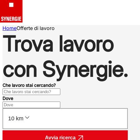
Home
Offerte di lavoro
Trova lavoro
con Synergie.
Che lavoro stai cercando?
Dove
10 km
Avvia ricerca