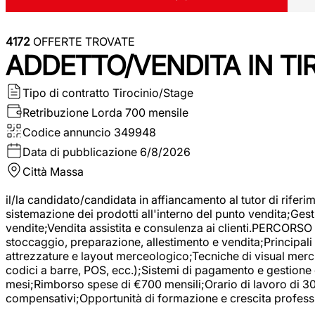
4172
OFFERTE TROVATE
ADDETTO/VENDITA IN T
Tipo di contratto
Tirocinio/Stage
Retribuzione Lorda
700 mensile
Codice annuncio
349948
Data di pubblicazione
6/8/2026
Città
Massa
il/la candidato/candidata in affiancamento al tutor di rifer
sistemazione dei prodotti all'interno del punto vendita;Gest
vendite;Vendita assistita e consulenza ai clienti.PERCORSO 
stoccaggio, preparazione, allestimento e vendita;Principali 
attrezzature e layout merceologico;Tecniche di visual mercha
codici a barre, POS, ecc.);Sistemi di pagamento e gestione 
mesi;Rimborso spese di €700 mensili;Orario di lavoro di 30 o
compensativi;Opportunità di formazione e crescita professi