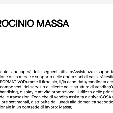
IROCINIO MASSA
imento si occuperà delle seguenti attività:Assistenza e support
ione della merce e supporto nelle operazioni di cassa;Allesti
FORMATIVODurante il tirocinio, il/la candidato/candidata acq
componenti del servizio al cliente nelle strutture di vendita
ndising, display e attività promozionali;Utilizzo delle princi
delle transazioni;Tecniche di vendita assistita e attiva;COS
re settimanali, distribuite dal lunedì alla domenica secondo 
onale in un contsede di lavoro: Massa;