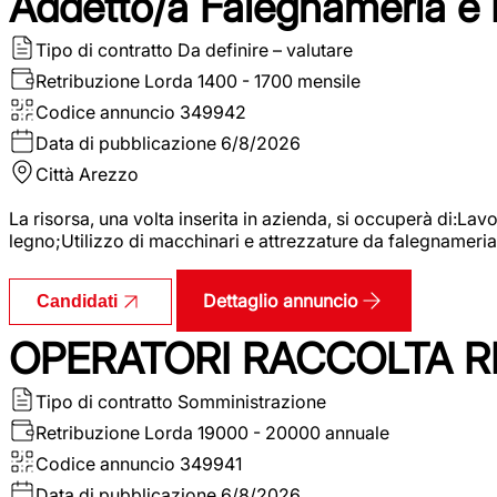
Addetto/a Falegnameria e
Tipo di contratto
Da definire – valutare
Retribuzione Lorda
1400 - 1700 mensile
Codice annuncio
349942
Data di pubblicazione
6/8/2026
Città
Arezzo
La risorsa, una volta inserita in azienda, si occuperà di:La
legno;Utilizzo di macchinari e attrezzature da falegnameria;
Dettaglio annuncio
Candidati
OPERATORI RACCOLTA RI
Tipo di contratto
Somministrazione
Retribuzione Lorda
19000 - 20000 annuale
Codice annuncio
349941
Data di pubblicazione
6/8/2026