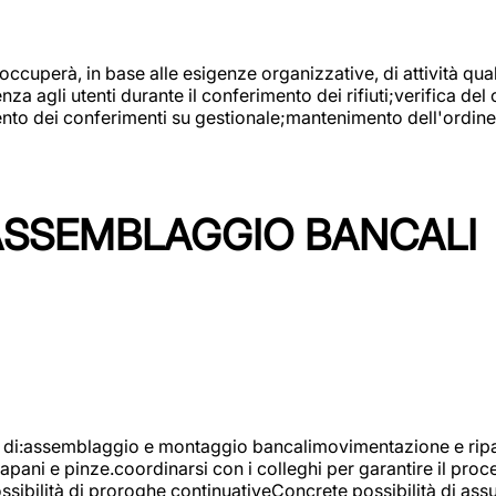
 occuperà, in base alle esigenze organizzative, di attività quali
a agli utenti durante il conferimento dei rifiuti;verifica del
ento dei conferimenti su gestionale;mantenimento dell'ordine, 
ASSEMBLAGGIO BANCALI
à di:assemblaggio e montaggio bancalimovimentazione e ripara
rapani e pinze.coordinarsi con i colleghi per garantire il pro
ossibilità di proroghe continuativeConcrete possibilità d