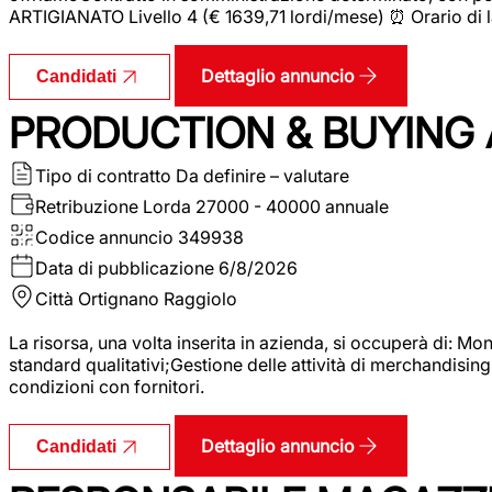
ARTIGIANATO Livello 4 (€ 1639,71 lordi/mese) ⏰ Orario di l
Dettaglio annuncio
Candidati
PRODUCTION & BUYING A
Tipo di contratto
Da definire – valutare
Retribuzione Lorda
27000 - 40000 annuale
Codice annuncio
349938
Data di pubblicazione
6/8/2026
Città
Ortignano Raggiolo
La risorsa, una volta inserita in azienda, si occuperà di: M
standard qualitativi;Gestione delle attività di merchandising
condizioni con fornitori.
Dettaglio annuncio
Candidati