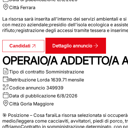
Città
Ferrara
La risorsa sarà inserita all'interno dei servizi ambientali e si
con mezzo aziendale;presidio dell'isola ecologica e assistenz
rifiuto;registrazione degli accessi tramite tessera e inserim
Dettaglio annuncio
Candidati
OPERAIO/A ADDETTO/A 
Tipo di contratto
Somministrazione
Retribuzione Lorda
1639.71 mensile
Codice annuncio
349939
Data di pubblicazione
6/8/2026
Città
Gorla Maggiore
🎯 Posizione – Cosa faraiLa risorsa selezionata si occuper
medio/leggera come cacciaviti, avvitatori, piedi di porco, t
offriamoContratto in somministrazione determinato, con p