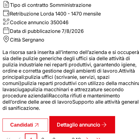
Tipo di contratto
Somministrazione
Retribuzione Lorda
1400 - 1470 mensile
Codice annuncio
350046
Data di pubblicazione
7/8/2026
Città
Sergnano
La risorsa sarà inserita all’interno dell’azienda e si occuper
sia delle pulizie generiche degli uffici sia delle attività di
pulizia industriale nei reparti produttivi, garantendo igiene,
ordine e corretta gestione degli ambienti di lavoro.Attività
principali:pulizia uffici (scrivanie, servizi, spazi
comuni)pulizia reparti produttivi con utilizzo della macchin
lavasciugapulizia macchinari e attrezzature secondo
procedure aziendaliRaccolta rifiuti e mantenimento
dell’ordine delle aree di lavoroSupporto alle attività general
di sanificazione.
Dettaglio annuncio
Candidati
Paginazione