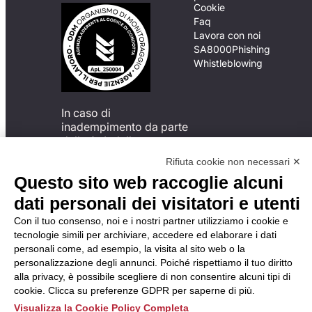
Cookie
Faq
Lavora con noi
SA8000
Phishing
Whistleblowing
In caso di
inadempimento da parte
della ApL delle
disposizioni
Rifiuta cookie non necessari ✕
del Codice di Condotta, è
Questo sito web raccoglie alcuni
possibile presentare un
reclamo
dati personali dei visitatori e utenti
all’Organismo di
Con il tuo consenso, noi e i nostri partner utilizziamo i cookie e
Monitoraggio utilizzando
tecnologie simili per archiviare, accedere ed elaborare i dati
una delle modalità
personali come, ad esempio, la visita al sito web o la
descritte al seguente
personalizzazione degli annunci. Poiché rispettiamo il tuo diritto
indirizzo web
alla privacy, è possibile scegliere di non consentire alcuni tipi di
https://odm-
cookie. Clicca su preferenze GDPR per saperne di più.
agenzielavoro.it/reclami/
.
Visualizza la Cookie Policy Completa