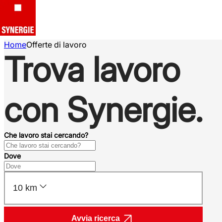
Home
Offerte di lavoro
Trova lavoro
con Synergie.
Che lavoro stai cercando?
Dove
10 km
Avvia ricerca