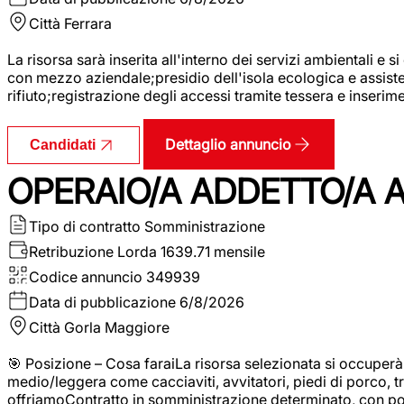
Città
Ferrara
La risorsa sarà inserita all'interno dei servizi ambientali e si
con mezzo aziendale;presidio dell'isola ecologica e assistenz
rifiuto;registrazione degli accessi tramite tessera e inserim
Dettaglio annuncio
Candidati
OPERAIO/A ADDETTO/A 
Tipo di contratto
Somministrazione
Retribuzione Lorda
1639.71 mensile
Codice annuncio
349939
Data di pubblicazione
6/8/2026
Città
Gorla Maggiore
🎯 Posizione – Cosa faraiLa risorsa selezionata si occuper
medio/leggera come cacciaviti, avvitatori, piedi di porco, t
offriamoContratto in somministrazione determinato, con p