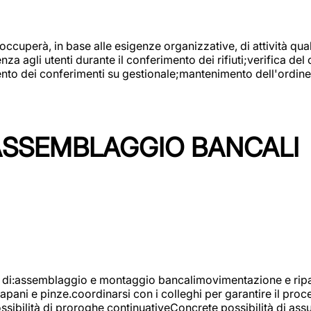
 occuperà, in base alle esigenze organizzative, di attività quali
a agli utenti durante il conferimento dei rifiuti;verifica del
ento dei conferimenti su gestionale;mantenimento dell'ordine, 
ASSEMBLAGGIO BANCALI
à di:assemblaggio e montaggio bancalimovimentazione e ripara
rapani e pinze.coordinarsi con i colleghi per garantire il pro
ossibilità di proroghe continuativeConcrete possibilità d