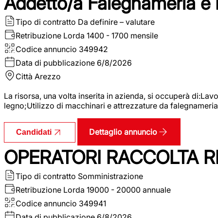
Addetto/a Falegnameria e
Tipo di contratto
Da definire – valutare
Retribuzione Lorda
1400 - 1700 mensile
Codice annuncio
349942
Data di pubblicazione
6/8/2026
Città
Arezzo
La risorsa, una volta inserita in azienda, si occuperà di:La
legno;Utilizzo di macchinari e attrezzature da falegnameria;
Dettaglio annuncio
Candidati
OPERATORI RACCOLTA RI
Tipo di contratto
Somministrazione
Retribuzione Lorda
19000 - 20000 annuale
Codice annuncio
349941
Data di pubblicazione
6/8/2026