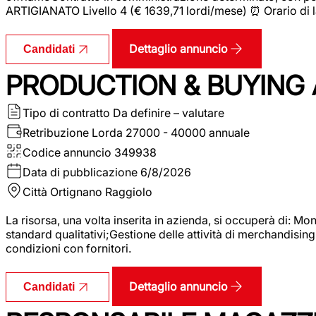
ARTIGIANATO Livello 4 (€ 1639,71 lordi/mese) ⏰ Orario di l
Dettaglio annuncio
Candidati
PRODUCTION & BUYING A
Tipo di contratto
Da definire – valutare
Retribuzione Lorda
27000 - 40000 annuale
Codice annuncio
349938
Data di pubblicazione
6/8/2026
Città
Ortignano Raggiolo
La risorsa, una volta inserita in azienda, si occuperà di: M
standard qualitativi;Gestione delle attività di merchandising
condizioni con fornitori.
Dettaglio annuncio
Candidati