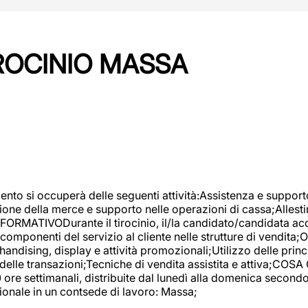
IROCINIO MASSA
imento si occuperà delle seguenti attività:Assistenza e support
ione della merce e supporto nelle operazioni di cassa;Allesti
FORMATIVODurante il tirocinio, il/la candidato/candidata acq
componenti del servizio al cliente nelle strutture di vendita
ndising, display e attività promozionali;Utilizzo delle princi
delle transazioni;Tecniche di vendita assistita e attiva;COS
re settimanali, distribuite dal lunedì alla domenica secondo 
onale in un contsede di lavoro: Massa;