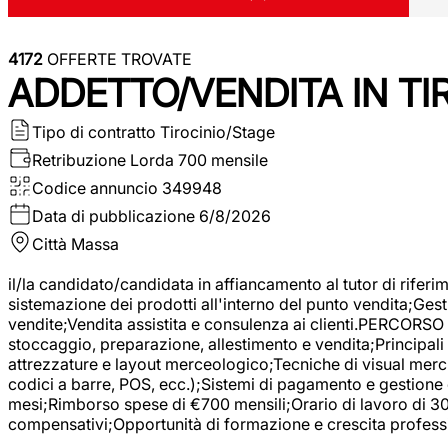
4172
OFFERTE TROVATE
ADDETTO/VENDITA IN T
Tipo di contratto
Tirocinio/Stage
Retribuzione Lorda
700 mensile
Codice annuncio
349948
Data di pubblicazione
6/8/2026
Città
Massa
il/la candidato/candidata in affiancamento al tutor di rifer
sistemazione dei prodotti all'interno del punto vendita;Gest
vendite;Vendita assistita e consulenza ai clienti.PERCORSO 
stoccaggio, preparazione, allestimento e vendita;Principali 
attrezzature e layout merceologico;Tecniche di visual mercha
codici a barre, POS, ecc.);Sistemi di pagamento e gestione 
mesi;Rimborso spese di €700 mensili;Orario di lavoro di 30 o
compensativi;Opportunità di formazione e crescita professi