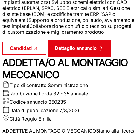
impianti automatizzatiSviluppo schemi elettrici con CAD
elettrico (EPLAN, SPAC, SEE Electrical o similari)Gestione
distinte base (BOM) e codifiche tramite ERP (SAP o
equivalenti)Supporto a produzione, collaudo, avviamento 
test impiantiCollaborazione con ufficio tecnico su progetti
di customizzazione e miglioramento prodotto
Dettaglio annuncio
Candidati
ADDETTA/O AL MONTAGGIO
MECCANICO
Tipo di contratto
Somministrazione
Retribuzione Lorda
32 - 35 annuale
Codice annuncio
350235
Data di pubblicazione
7/8/2026
Città
Reggio Emilia
ADDETTI/E AL MONTAGGIO MECCANICOSiamo alla ricerc