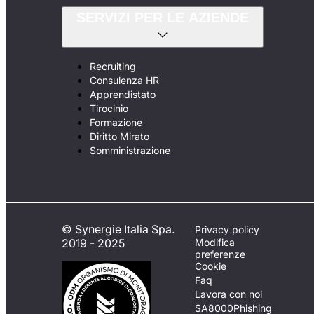
SERVIZI PER LE AZIENDE
Recruiting
Consulenza HR
Apprendistato
Tirocinio
Formazione
Diritto Mirato
Somministrazione
© Synergie Italia Spa.
Privacy policy
2019 - 2025
Modifica
preferenze
Cookie
Faq
Lavora con noi
SA8000
Phishing