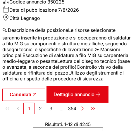
Codice annuncio
350225
Data di pubblicazione
7/8/2026
Città
Legnago
🔍 Descrizione della posizioneLe risorse selezionate
saranno inserite in produzione e si occuperanno di saldatu
a filo MIG su componenti e strutture metalliche, seguendo
disegni tecnici e specifiche di lavorazione.🎯 Mansioni
principaliEsecuzione di saldature a filo MIG su carpenteria
medio-leggera o pesanteLettura del disegno tecnico (base
o avanzata, a seconda del profilo)Controllo visivo della
saldatura e rifinitura del pezzoUtilizzo degli strumenti di
officina e rispetto delle procedure di sicurezza
Dettaglio annuncio
Candidati
Paginazione
1
2
3
...
354
Pagina
Pagina
Pagina
Pagina
Risultati: 1-12 di 4245