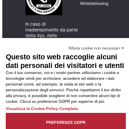
Whistleblowing
In caso di
inadempimento da parte
della ApL delle
disposizioni
del Codice di Condotta, è
Rifiuta cookie non necessari ✕
possibile presentare un
Questo sito web raccoglie alcuni
reclamo
dati personali dei visitatori e utenti
all’Organismo di
Monitoraggio utilizzando
Con il tuo consenso, noi e i nostri partner utilizziamo i cookie e
una delle modalità
tecnologie simili per archiviare, accedere ed elaborare i dati
descritte al seguente
personali come, ad esempio, la visita al sito web o la
indirizzo web
personalizzazione degli annunci. Poiché rispettiamo il tuo diritto
https://odm-
alla privacy, è possibile scegliere di non consentire alcuni tipi di
agenzielavoro.it/reclami/
.
cookie. Clicca su preferenze GDPR per saperne di più.
Visualizza la Cookie Policy Completa
PREFERENZE GDPR