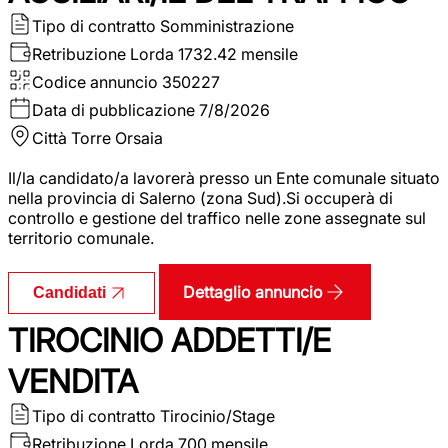
Tipo di contratto
Somministrazione
Retribuzione Lorda
1732.42 mensile
Codice annuncio
350227
Data di pubblicazione
7/8/2026
Città
Torre Orsaia
Il/la candidato/a lavorerà presso un Ente comunale situato
nella provincia di Salerno (zona Sud).Si occuperà di
controllo e gestione del traffico nelle zone assegnate sul
territorio comunale.
Dettaglio annuncio
Candidati
TIROCINIO ADDETTI/E
VENDITA
Tipo di contratto
Tirocinio/Stage
Retribuzione Lorda
700 mensile