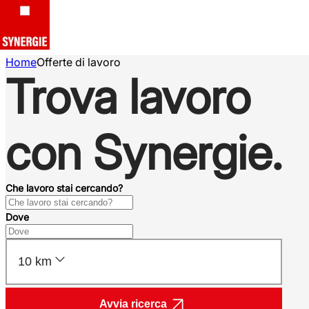
Home
Offerte di lavoro
Trova lavoro
con Synergie.
Che lavoro stai cercando?
Dove
10 km
Avvia ricerca