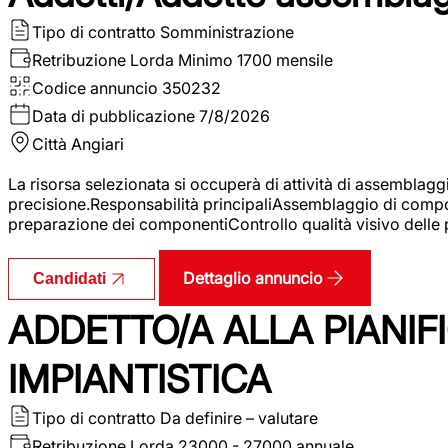
Tipo di contratto
Somministrazione
Retribuzione Lorda
Minimo 1700 mensile
Codice annuncio
350232
Data di pubblicazione
7/8/2026
Città
Angiari
La risorsa selezionata si occuperà di attività di assemblag
precisione.Responsabilità principaliAssemblaggio di compone
preparazione dei componentiControllo qualità visivo delle p
Dettaglio annuncio
Candidati
ADDETTO/A ALLA PIANIF
IMPIANTISTICA
Tipo di contratto
Da definire – valutare
Retribuzione Lorda
23000 - 27000 annuale