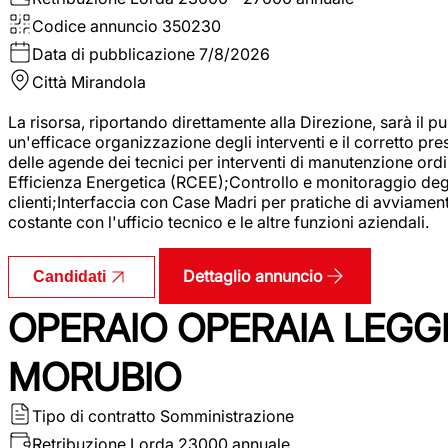
Codice annuncio
350230
Data di pubblicazione
7/8/2026
Città
Mirandola
La risorsa, riportando direttamente alla Direzione, sarà il pu
un'efficace organizzazione degli interventi e il corretto pr
delle agende dei tecnici per interventi di manutenzione ord
Efficienza Energetica (RCEE);Controllo e monitoraggio degli
clienti;Interfaccia con Case Madri per pratiche di avviamen
costante con l'ufficio tecnico e le altre funzioni aziendali.
Dettaglio annuncio
Candidati
OPERAIO OPERAIA LEGGE
MORUBIO
Tipo di contratto
Somministrazione
Retribuzione Lorda
23000 annuale