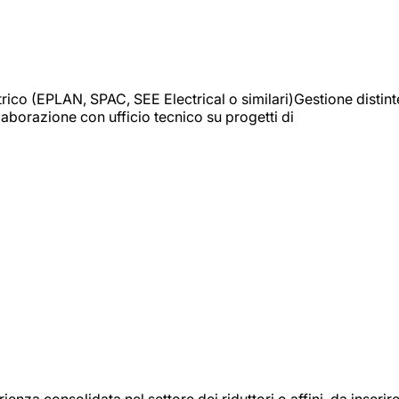
trico (EPLAN, SPAC, SEE Electrical o similari)Gestione distint
borazione con ufficio tecnico su progetti di
onsolidata nel settore dei riduttori o affini, da inserir