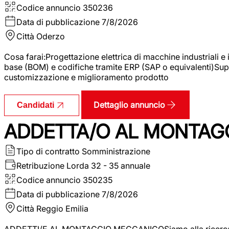
Codice annuncio
350236
Data di pubblicazione
7/8/2026
Città
Oderzo
Cosa farai:Progettazione elettrica di macchine industriali e
base (BOM) e codifiche tramite ERP (SAP o equivalenti)Supp
customizzazione e miglioramento prodotto
Dettaglio annuncio
Candidati
ADDETTA/O AL MONTAG
Tipo di contratto
Somministrazione
Retribuzione Lorda
32 - 35 annuale
Codice annuncio
350235
Data di pubblicazione
7/8/2026
Città
Reggio Emilia
ADDETTI/E AL MONTAGGIO MECCANICOSiamo alla ricerca di un