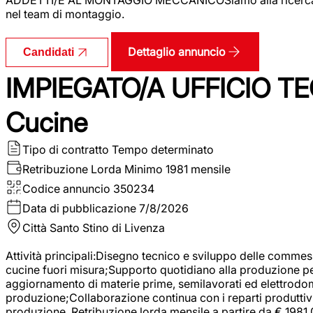
nel team di montaggio.
Dettaglio annuncio
Candidati
IMPIEGATO/A UFFICIO TEC
Cucine
Tipo di contratto
Tempo determinato
Retribuzione Lorda
Minimo 1981 mensile
Codice annuncio
350234
Data di pubblicazione
7/8/2026
Città
Santo Stino di Livenza
Attività principali:Disegno tecnico e sviluppo delle commes
cucine fuori misura;Supporto quotidiano alla produzione p
aggiornamento di materie prime, semilavorati ed elettrodom
produzione;Collaborazione continua con i reparti produttivi 
produzione. Retribuzione lorda mensile a partire da € 1981,