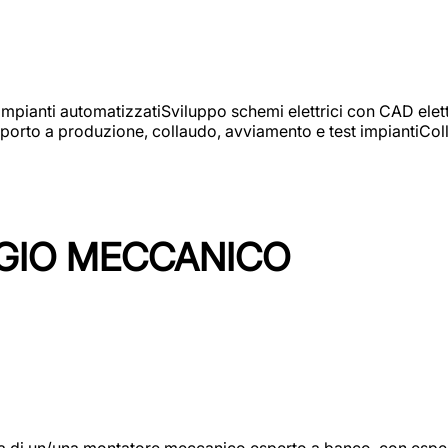
 impianti automatizzatiSviluppo schemi elettrici con CAD elet
orto a produzione, collaudo, avviamento e test impiantiColla
GIO MECCANICO
/una montatore meccanico esperto a banco, con esperienza c