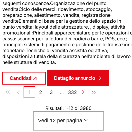
seguenti conoscenze:Organizzazione del punto
venditaCiclo delle merci: ricevimento, stoccaggio,
preparazione, allestimento, vendita, registrazione
venditeElementi di base per la gestione dello spazio in
punto vendita: layout delle attrezzature, , display, attività
promozionali;Principali apparecchiature per le operazioni d
cassa: scanner per la lettura dei codici a barre, POS, ecc.;
principali sistemi di pagamento e gestione delle transazioni
monetarie;Tecniche di vendita assistita ed attiva;
disposizioni a tutela della sicurezza nell’ambiente di lavoro
nelle strutture di vendita.
Dettaglio annuncio
Candidati
Paginazione
1
2
3
...
332
Pagina
Pagina
Pagina
Pagina
Risultati: 1-12 di 3980
Vedi 12 per pagina