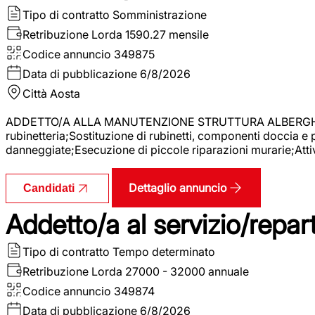
Tipo di contratto
Somministrazione
Retribuzione Lorda
1590.27 mensile
Codice annuncio
349875
Data di pubblicazione
6/8/2026
Città
Aosta
ADDETTO/A ALLA MANUTENZIONE STRUTTURA ALBERGHIERA La r
rubinetteria;Sostituzione di rubinetti, componenti doccia e
danneggiate;Esecuzione di piccole riparazioni murarie;Attivi
Dettaglio annuncio
Candidati
Addetto/a al servizio/repar
Tipo di contratto
Tempo determinato
Retribuzione Lorda
27000 - 32000 annuale
Codice annuncio
349874
Data di pubblicazione
6/8/2026