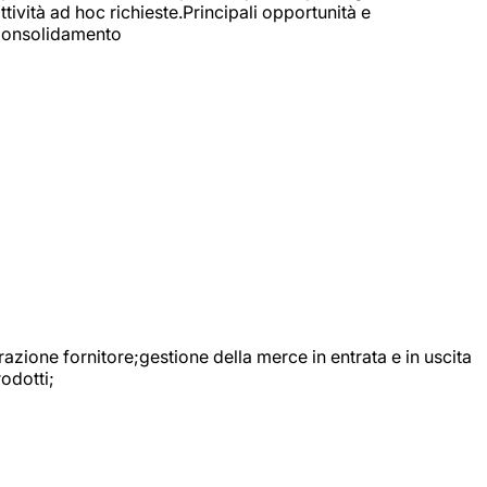
ttività ad hoc richieste.Principali opportunità e
e Consolidamento
urazione fornitore;gestione della merce in entrata e in uscita
odotti;