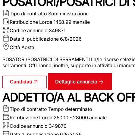
POSATORI/POSATRICI DI
Tipo di contratto
Somministrazione
Retribuzione Lorda
1458.99 mensile
Codice annuncio
349871
Data di pubblicazione
6/8/2026
Città
Aosta
POSATORI/POSATRICI DI SERRAMENTI La/le risorse selezionat
serramenti. Offriranno, inoltre, supporto in attività di man
Dettaglio annuncio
Candidati
ADDETTO/A AL BACK OF
Tipo di contratto
Tempo determinato
Retribuzione Lorda
25000 - 28000 annuale
Codice annuncio
349870
Data di pubblicazione
6/8/2026