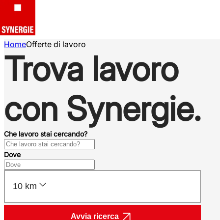
Home
Offerte di lavoro
Trova lavoro
con Synergie.
Che lavoro stai cercando?
Dove
10 km
Avvia ricerca