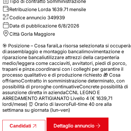
Tipo di contratto
Somministrazione
Retribuzione Lorda
1639.71 mensile
Codice annuncio
349939
Data di pubblicazione
6/8/2026
Città
Gorla Maggiore
🎯 Posizione – Cosa faraiLa risorsa selezionata si occuperà
di:assemblaggio e montaggio bancalimovimentazione e
riparazione bancaliutilizzare attrezzi della carpenteria
medio/leggera come cacciaviti, avvitatori, piedi di porco,
trapani e pinze.coordinarsi con i colleghi per garantire il
processo qualitativo e di produzione richiesto 🎁 Cosa
offriamoContratto in somministrazione determinato, con
possibilità di proroghe continuativeConcrete possibilità di
assunzione diretta in aziendaCCNL LEGNO E
ARREDAMENTO ARTIGIANATO Livello 4 (€ 1639,71
lordi/mese) ⏰ Orario di lavoroFull-time 40 ore alla
settimana su giornata (lun–ven)
Dettaglio annuncio
Candidati