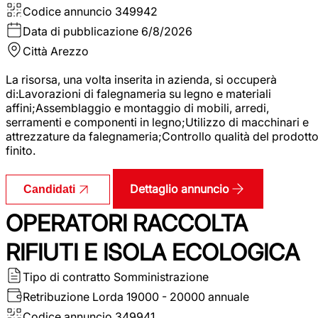
Codice annuncio
349942
Data di pubblicazione
6/8/2026
Città
Arezzo
La risorsa, una volta inserita in azienda, si occuperà
di:Lavorazioni di falegnameria su legno e materiali
affini;Assemblaggio e montaggio di mobili, arredi,
serramenti e componenti in legno;Utilizzo di macchinari e
attrezzature da falegnameria;Controllo qualità del prodott
finito.
Dettaglio annuncio
Candidati
OPERATORI RACCOLTA
RIFIUTI E ISOLA ECOLOGICA
Tipo di contratto
Somministrazione
Retribuzione Lorda
19000 - 20000 annuale
Codice annuncio
349941