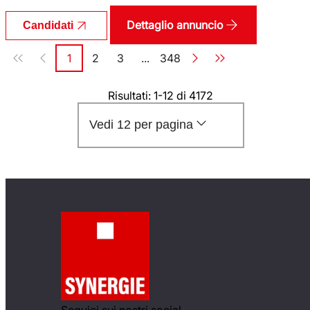
Dettaglio annuncio
Candidati
Paginazione
1
2
3
...
348
Pagina
Pagina
Pagina
Pagina
Risultati: 1-12 di 4172
Vedi 12 per pagina