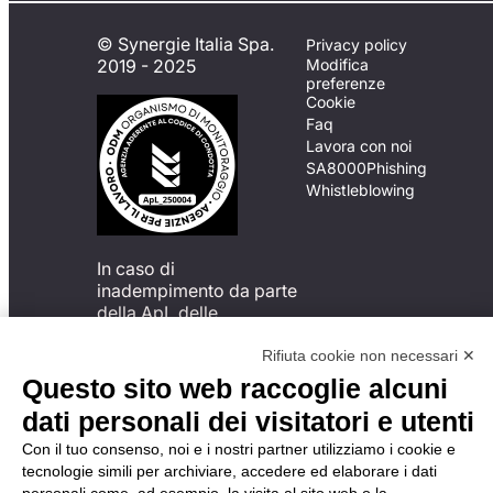
© Synergie Italia Spa.
Privacy policy
2019 - 2025
Modifica
preferenze
Cookie
Faq
Lavora con noi
SA8000
Phishing
Whistleblowing
In caso di
inadempimento da parte
della ApL delle
disposizioni
del Codice di Condotta, è
Rifiuta cookie non necessari ✕
possibile presentare un
Questo sito web raccoglie alcuni
reclamo
dati personali dei visitatori e utenti
all’Organismo di
Monitoraggio utilizzando
Con il tuo consenso, noi e i nostri partner utilizziamo i cookie e
una delle modalità
tecnologie simili per archiviare, accedere ed elaborare i dati
descritte al seguente