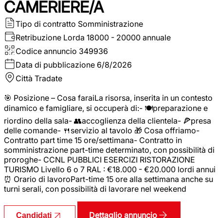
CAMERIERE/A
Tipo di contratto
Somministrazione
Retribuzione Lorda
18000 - 20000 annuale
Codice annuncio
349936
Data di pubblicazione
6/8/2026
Città
Tradate
🎯 Posizione – Cosa faraiLa risorsa, inserita in un contesto
dinamico e famigliare, si occuperà di:- 🍽️preparazione e
riordino della sala- 👥accoglienza della clientela- 🍕presa
delle comande- 🍴servizio al tavolo 🎁 Cosa offriamo-
Contratto part time 15 ore/settimana- Contratto in
somministrazione part-time determinato, con possibilità di
proroghe- CCNL PUBBLICI ESERCIZI RISTORAZIONE
TURISMO Livello 6 o 7 RAL : €18.000 - €20.000 lordi annui
⏰ Orario di lavoroPart-time 15 ore alla settimana anche su
turni serali, con possibilità di lavorare nel weekend
Dettaglio annuncio
Candidati