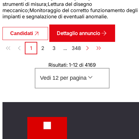
strumenti di misura;Lettura del disegno
meccanico;Monitoraggio del corretto funzionamento degli
impianti e segnalazione di eventuali anomalie.
Dettaglio annuncio
Candidati
Paginazione
1
2
3
...
348
Pagina
Pagina
Pagina
Pagina
Risultati: 1-12 di 4169
Vedi 12 per pagina