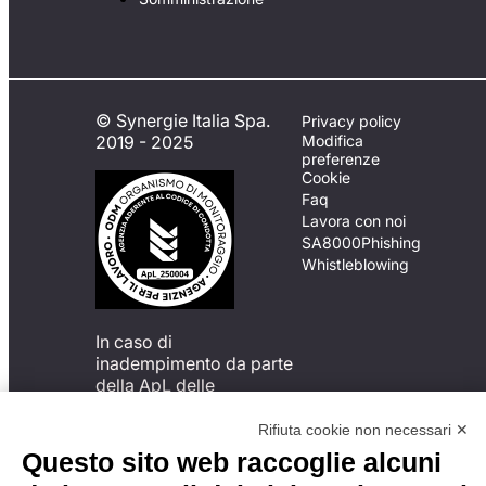
© Synergie Italia Spa.
Privacy policy
2019 - 2025
Modifica
preferenze
Cookie
Faq
Lavora con noi
SA8000
Phishing
Whistleblowing
In caso di
inadempimento da parte
della ApL delle
disposizioni
del Codice di Condotta, è
Rifiuta cookie non necessari ✕
possibile presentare un
Questo sito web raccoglie alcuni
reclamo