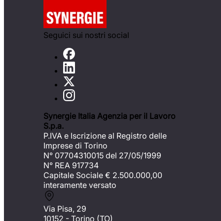
Seguici sui nostri social
Synergie Italia Agenzia per il Lavoro
S.p.a.
P.IVA e Iscrizione al Registro delle
Imprese di Torino
N° 07704310015 del 27/05/1999
N° REA 917734
Capitale Sociale €
2.500.000,00
interamente versato
Via Pisa, 29
10152 - Torino (TO)