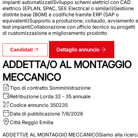
impianti automatizzatiSviluppo schemi elettrici con CAD
elettrico (EPLAN, SPAC, SEE Electrical o similari)Gestione
distinte base (BOM) e codifiche tramite ERP (SAP o
equivalenti)Supporto a produzione, collaudo, avviamento 
test impiantiCollaborazione con ufficio tecnico su progetti
di customizzazione e miglioramento prodotto
Dettaglio annuncio
Candidati
ADDETTA/O AL MONTAGGIO
MECCANICO
Tipo di contratto
Somministrazione
Retribuzione Lorda
32 - 35 annuale
Codice annuncio
350235
Data di pubblicazione
7/8/2026
Città
Reggio Emilia
ADDETTI/E AL MONTAGGIO MECCANICOSiamo alla ricerc