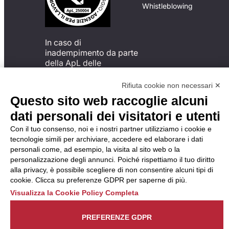
Whistleblowing
In caso di
inadempimento da parte
della ApL delle
disposizioni
del Codice di Condotta, è
Rifiuta cookie non necessari ✕
possibile presentare un
Questo sito web raccoglie alcuni
reclamo
dati personali dei visitatori e utenti
all’Organismo di
Monitoraggio utilizzando
Con il tuo consenso, noi e i nostri partner utilizziamo i cookie e
una delle modalità
tecnologie simili per archiviare, accedere ed elaborare i dati
descritte al seguente
personali come, ad esempio, la visita al sito web o la
indirizzo web
personalizzazione degli annunci. Poiché rispettiamo il tuo diritto
https://odm-
alla privacy, è possibile scegliere di non consentire alcuni tipi di
agenzielavoro.it/reclami/
.
cookie. Clicca su preferenze GDPR per saperne di più.
Visualizza la Cookie Policy Completa
PREFERENZE GDPR