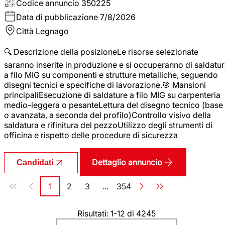
Codice annuncio
350225
Data di pubblicazione
7/8/2026
Città
Legnago
🔍 Descrizione della posizioneLe risorse selezionate
saranno inserite in produzione e si occuperanno di saldatu
a filo MIG su componenti e strutture metalliche, seguendo
disegni tecnici e specifiche di lavorazione.🎯 Mansioni
principaliEsecuzione di saldature a filo MIG su carpenteria
medio-leggera o pesanteLettura del disegno tecnico (base
o avanzata, a seconda del profilo)Controllo visivo della
saldatura e rifinitura del pezzoUtilizzo degli strumenti di
officina e rispetto delle procedure di sicurezza
Dettaglio annuncio
Candidati
Paginazione
1
2
3
...
354
Pagina
Pagina
Pagina
Pagina
Risultati: 1-12 di 4245