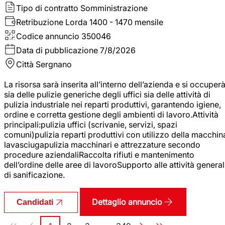
Tipo di contratto
Somministrazione
Retribuzione Lorda
1400 - 1470 mensile
Codice annuncio
350046
Data di pubblicazione
7/8/2026
Città
Sergnano
La risorsa sarà inserita all’interno dell’azienda e si occuper
sia delle pulizie generiche degli uffici sia delle attività di
pulizia industriale nei reparti produttivi, garantendo igiene,
ordine e corretta gestione degli ambienti di lavoro.Attività
principali:pulizia uffici (scrivanie, servizi, spazi
comuni)pulizia reparti produttivi con utilizzo della macchin
lavasciugapulizia macchinari e attrezzature secondo
procedure aziendaliRaccolta rifiuti e mantenimento
dell’ordine delle aree di lavoroSupporto alle attività general
di sanificazione.
Dettaglio annuncio
Candidati
Paginazione