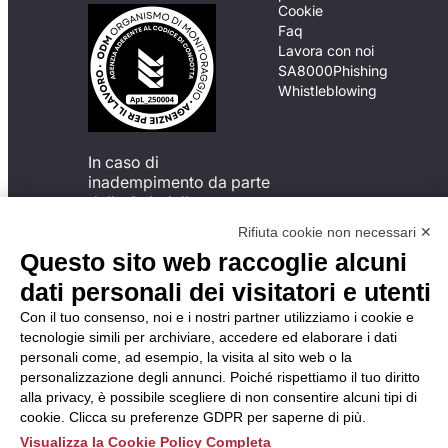
Cookie
Faq
Lavora con noi
SA8000
Phishing
Whistleblowing
In caso di
inadempimento da parte
della ApL delle
disposizioni
Rifiuta cookie non necessari ✕
del Codice di Condotta, è
Questo sito web raccoglie alcuni
possibile presentare un
reclamo
dati personali dei visitatori e utenti
all’Organismo di
Con il tuo consenso, noi e i nostri partner utilizziamo i cookie e
Monitoraggio utilizzando
tecnologie simili per archiviare, accedere ed elaborare i dati
una delle modalità
personali come, ad esempio, la visita al sito web o la
descritte al seguente
personalizzazione degli annunci. Poiché rispettiamo il tuo diritto
indirizzo web
alla privacy, è possibile scegliere di non consentire alcuni tipi di
https://odm-
cookie. Clicca su preferenze GDPR per saperne di più.
agenzielavoro.it/reclami/
.
Visualizza la Cookie Policy Completa