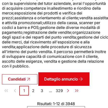
con la supervisione del tutor aziendale, avrai l'opportunità
di acquisire competenze in:allestimento e riordino della
merce;esposizione dei prodotti e verifica dei
prezzi;assistenza e orientamento al cliente;vendita assistita
e attività promozionali;utilizzo della cassa, scanner per
codici a barre e POS;gestione delle diverse modalità di
pagamento;registrazione delle vendite;organizzazione
degli spazi e dei reparti del punto vendita;gestione del cicl
delle merci, dal ricevimento all'esposizione e alla
vendita;applicazione delle procedure di sicurezza
all'interno del punto vendita. Il percorso permetterà inoltre
di sviluppare capacità di comunicazione con il cliente,
ascolto delle esigenze, vendita e gestione della relazione
con il pubblico.
Dettaglio annuncio
Candidati
Paginazione
1
2
3
...
329
Pagina
Pagina
Pagina
Pagina
Risultati: 1-12 di 3948