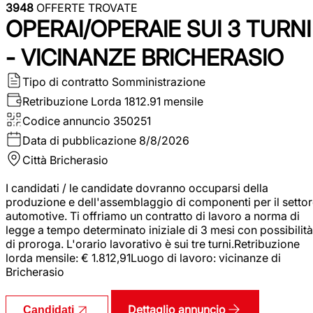
3948
OFFERTE TROVATE
OPERAI/OPERAIE SUI 3 TURNI
- VICINANZE BRICHERASIO
Tipo di contratto
Somministrazione
Retribuzione Lorda
1812.91 mensile
Codice annuncio
350251
Data di pubblicazione
8/8/2026
Città
Bricherasio
I candidati / le candidate dovranno occuparsi della
produzione e dell'assemblaggio di componenti per il setto
automotive. Ti offriamo un contratto di lavoro a norma di
legge a tempo determinato iniziale di 3 mesi con possibilità
di proroga. L'orario lavorativo è sui tre turni.Retribuzione
lorda mensile: € 1.812,91Luogo di lavoro: vicinanze di
Bricherasio
Dettaglio annuncio
Candidati