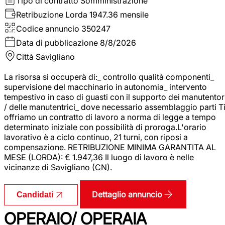
Tipo di contratto
Somministrazione
Retribuzione Lorda
1947.36 mensile
Codice annuncio
350247
Data di pubblicazione
8/8/2026
Città
Savigliano
La risorsa si occuperà di:_ controllo qualità componenti_
supervisione del macchinario in autonomia_ intervento
tempestivo in caso di guasti con il supporto dei manutentor
/ delle manutentrici_ dove necessario assemblaggio parti T
offriamo un contratto di lavoro a norma di legge a tempo
determinato iniziale con possibilità di proroga.L'orario
lavorativo è a ciclo continuo, 21 turni, con riposi a
compensazione. RETRIBUZIONE MINIMA GARANTITA AL
MESE (LORDA): € 1.947,36 Il luogo di lavoro è nelle
vicinanze di Savigliano (CN).
Dettaglio annuncio
Candidati
OPERAIO/ OPERAIA