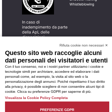
Whistleblowing
In caso di
inadempimento da parte
della ApL delle
disposizioni
del Codice di Condotta, è
Rifiuta cookie non necessari ✕
possibile presentare un
Questo sito web raccoglie alcuni
reclamo
all’Organismo di
dati personali dei visitatori e utenti
Monitoraggio utilizzando
Con il tuo consenso, noi e i nostri partner utilizziamo i cookie e
una delle modalità
tecnologie simili per archiviare, accedere ed elaborare i dati
descritte al seguente
personali come, ad esempio, la visita al sito web o la
indirizzo web
personalizzazione degli annunci. Poiché rispettiamo il tuo diritto
https://odm-
alla privacy, è possibile scegliere di non consentire alcuni tipi di
agenzielavoro.it/reclami/
.
cookie. Clicca su preferenze GDPR per saperne di più.
Visualizza la Cookie Policy Completa
PREFERENZE GDPR