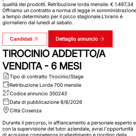
qualità dei prodotti. Retribuzione lorda mensile: € 1.497,34
Offriamo un contratto a norma di legge in somministrazion
a tempo determinato per il picco stagionale.L’orario è
giornaliero dal lunedì al sabato.
Dettaglio annuncio
Candidati
TIROCINIO ADDETTO/A
VENDITA - 6 MESI
Tipo di contratto
Tirocinio/Stage
Retribuzione Lorda
700 mensile
Codice annuncio
350243
Data di pubblicazione
8/8/2026
Città
Cosenza
Durante il percorso, in affiancamento a personale esperto e
con la supervisione del tutor aziendale, avrai l'opportunità
di acquisire competenze in:allestimento e riordino della