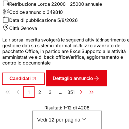
Retribuzione Lorda
22000 - 25000 annuale
Codice annuncio
349810
Data di pubblicazione
5/8/2026
Città
Genova
La risorsa inserita svolgerà le seguenti attività:Inserimento 
gestione dati su sistemi informaticiUtilizzo avanzato del
pacchetto Office, in particolare ExcelSupporto alle attività
amministrative e di back officeVerifica, aggiornamento e
controllo documentale
Dettaglio annuncio
Candidati
Paginazione
1
2
3
...
351
Pagina
Pagina
Pagina
Pagina
Risultati: 1-12 di 4208
Vedi 12 per pagina