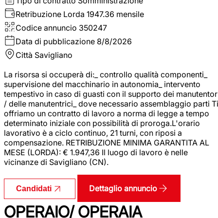
Tipo di contratto
Somministrazione
Retribuzione Lorda
1947.36 mensile
Codice annuncio
350247
Data di pubblicazione
8/8/2026
Città
Savigliano
La risorsa si occuperà di:_ controllo qualità componenti_
supervisione del macchinario in autonomia_ intervento
tempestivo in caso di guasti con il supporto dei manutentor
/ delle manutentrici_ dove necessario assemblaggio parti T
offriamo un contratto di lavoro a norma di legge a tempo
determinato iniziale con possibilità di proroga.L'orario
lavorativo è a ciclo continuo, 21 turni, con riposi a
compensazione. RETRIBUZIONE MINIMA GARANTITA AL
MESE (LORDA): € 1.947,36 Il luogo di lavoro è nelle
vicinanze di Savigliano (CN).
Dettaglio annuncio
Candidati
OPERAIO/ OPERAIA