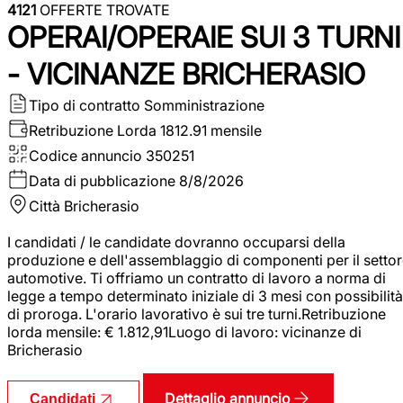
4121
OFFERTE TROVATE
OPERAI/OPERAIE SUI 3 TURNI
- VICINANZE BRICHERASIO
Tipo di contratto
Somministrazione
Retribuzione Lorda
1812.91 mensile
Codice annuncio
350251
Data di pubblicazione
8/8/2026
Città
Bricherasio
I candidati / le candidate dovranno occuparsi della
produzione e dell'assemblaggio di componenti per il setto
automotive. Ti offriamo un contratto di lavoro a norma di
legge a tempo determinato iniziale di 3 mesi con possibilità
di proroga. L'orario lavorativo è sui tre turni.Retribuzione
lorda mensile: € 1.812,91Luogo di lavoro: vicinanze di
Bricherasio
Dettaglio annuncio
Candidati