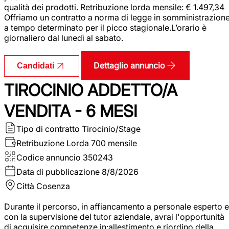
qualità dei prodotti. Retribuzione lorda mensile: € 1.497,34
Offriamo un contratto a norma di legge in somministrazion
a tempo determinato per il picco stagionale.L’orario è
giornaliero dal lunedì al sabato.
Dettaglio annuncio
Candidati
TIROCINIO ADDETTO/A
VENDITA - 6 MESI
Tipo di contratto
Tirocinio/Stage
Retribuzione Lorda
700 mensile
Codice annuncio
350243
Data di pubblicazione
8/8/2026
Città
Cosenza
Durante il percorso, in affiancamento a personale esperto e
con la supervisione del tutor aziendale, avrai l'opportunità
di acquisire competenze in:allestimento e riordino della