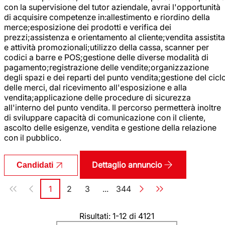
con la supervisione del tutor aziendale, avrai l'opportunità
di acquisire competenze in:allestimento e riordino della
merce;esposizione dei prodotti e verifica dei
prezzi;assistenza e orientamento al cliente;vendita assistita
e attività promozionali;utilizzo della cassa, scanner per
codici a barre e POS;gestione delle diverse modalità di
pagamento;registrazione delle vendite;organizzazione
degli spazi e dei reparti del punto vendita;gestione del cicl
delle merci, dal ricevimento all'esposizione e alla
vendita;applicazione delle procedure di sicurezza
all'interno del punto vendita. Il percorso permetterà inoltre
di sviluppare capacità di comunicazione con il cliente,
ascolto delle esigenze, vendita e gestione della relazione
con il pubblico.
Dettaglio annuncio
Candidati
Paginazione
1
2
3
...
344
Pagina
Pagina
Pagina
Pagina
Risultati: 1-12 di 4121