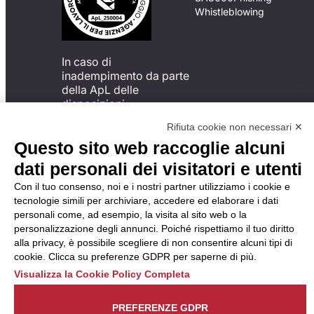
Whistleblowing
In caso di
inadempimento da parte
della ApL delle
disposizioni
del Codice di Condotta, è
Rifiuta cookie non necessari ✕
possibile presentare un
Questo sito web raccoglie alcuni
reclamo
all’Organismo di
dati personali dei visitatori e utenti
Monitoraggio utilizzando
Con il tuo consenso, noi e i nostri partner utilizziamo i cookie e
una delle modalità
tecnologie simili per archiviare, accedere ed elaborare i dati
descritte al seguente
personali come, ad esempio, la visita al sito web o la
indirizzo web
personalizzazione degli annunci. Poiché rispettiamo il tuo diritto
https://odm-
alla privacy, è possibile scegliere di non consentire alcuni tipi di
agenzielavoro.it/reclami/
.
cookie. Clicca su preferenze GDPR per saperne di più.
Visualizza la Cookie Policy Completa
PREFERENZE GDPR