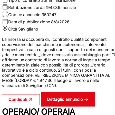
Tipo di contratto
Somministrazione
Retribuzione Lorda
1947.36 mensile
Codice annuncio
350247
Data di pubblicazione
8/8/2026
Città
Savigliano
La risorsa si occuperà di:_ controllo qualità componenti_
supervisione del macchinario in autonomia_ intervento
tempestivo in caso di guasti con il supporto dei manutentor
/ delle manutentrici_ dove necessario assemblaggio parti T
offriamo un contratto di lavoro a norma di legge a tempo
determinato iniziale con possibilità di proroga.L'orario
lavorativo è a ciclo continuo, 21 turni, con riposi a
compensazione. RETRIBUZIONE MINIMA GARANTITA AL
MESE (LORDA): € 1.947,36 Il luogo di lavoro è nelle
vicinanze di Savigliano (CN).
Dettaglio annuncio
Candidati
OPERAIO/ OPERAIA