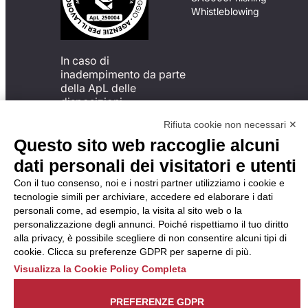
Whistleblowing
In caso di
inadempimento da parte
della ApL delle
disposizioni
del Codice di Condotta, è
Rifiuta cookie non necessari ✕
possibile presentare un
Questo sito web raccoglie alcuni
reclamo
all’Organismo di
dati personali dei visitatori e utenti
Monitoraggio utilizzando
Con il tuo consenso, noi e i nostri partner utilizziamo i cookie e
una delle modalità
tecnologie simili per archiviare, accedere ed elaborare i dati
descritte al seguente
personali come, ad esempio, la visita al sito web o la
indirizzo web
personalizzazione degli annunci. Poiché rispettiamo il tuo diritto
https://odm-
alla privacy, è possibile scegliere di non consentire alcuni tipi di
agenzielavoro.it/reclami/
.
cookie. Clicca su preferenze GDPR per saperne di più.
Visualizza la Cookie Policy Completa
PREFERENZE GDPR