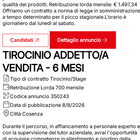
qualità dei prodotti. Retribuzione lorda mensile: € 1.497,34
Offriamo un contratto a norma di legge in somministrazion
a tempo determinato per il picco stagionale.L’orario è
giornaliero dal lunedì al sabato.
Dettaglio annuncio
Candidati
TIROCINIO ADDETTO/A
VENDITA - 6 MESI
Tipo di contratto
Tirocinio/Stage
Retribuzione Lorda
700 mensile
Codice annuncio
350243
Data di pubblicazione
8/8/2026
Città
Cosenza
Durante il percorso, in affiancamento a personale esperto e
con la supervisione del tutor aziendale, avrai l'opportunità
di acquisire competenze in:allestimento e riordino della