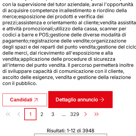
con la supervisione del tutor aziendale, avrai l'opportunità
di acquisire competenze in:allestimento e riordino della
merce;esposizione dei prodotti e verifica dei
prezzi;assistenza e orientamento al cliente;vendita assistita
e attività promozionali;utilizzo della cassa, scanner per
codici a barre e POS;gestione delle diverse modalità di
pagamento;registrazione delle vendite;organizzazione
degli spazi e dei reparti del punto vendita;gestione del cicl
delle merci, dal ricevimento all'esposizione e alla
vendita;applicazione delle procedure di sicurezza
all'interno del punto vendita. Il percorso permetterà inoltre
di sviluppare capacità di comunicazione con il cliente,
ascolto delle esigenze, vendita e gestione della relazione
con il pubblico.
Dettaglio annuncio
Candidati
Paginazione
1
2
3
...
329
Pagina
Pagina
Pagina
Pagina
Risultati: 1-12 di 3948