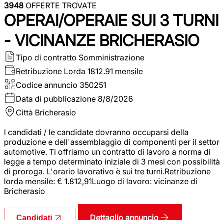
3948
OFFERTE TROVATE
OPERAI/OPERAIE SUI 3 TURNI
- VICINANZE BRICHERASIO
Tipo di contratto
Somministrazione
Retribuzione Lorda
1812.91 mensile
Codice annuncio
350251
Data di pubblicazione
8/8/2026
Città
Bricherasio
I candidati / le candidate dovranno occuparsi della
produzione e dell'assemblaggio di componenti per il setto
automotive. Ti offriamo un contratto di lavoro a norma di
legge a tempo determinato iniziale di 3 mesi con possibilità
di proroga. L'orario lavorativo è sui tre turni.Retribuzione
lorda mensile: € 1.812,91Luogo di lavoro: vicinanze di
Bricherasio
Dettaglio annuncio
Candidati