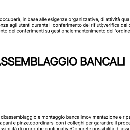
 occuperà, in base alle esigenze organizzative, di attività quali
a agli utenti durante il conferimento dei rifiuti;verifica del
ento dei conferimenti su gestionale;mantenimento dell'ordine, 
ASSEMBLAGGIO BANCALI
à di:assemblaggio e montaggio bancalimovimentazione e ripara
rapani e pinze.coordinarsi con i colleghi per garantire il pro
ossibilità di proroghe continuativeConcrete possibilità d