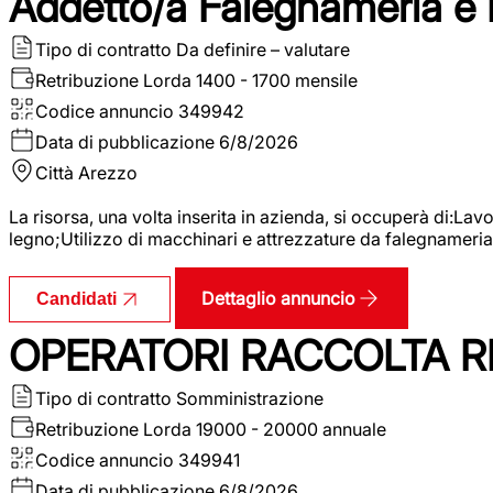
Addetto/a Falegnameria e
Tipo di contratto
Da definire – valutare
Retribuzione Lorda
1400 - 1700 mensile
Codice annuncio
349942
Data di pubblicazione
6/8/2026
Città
Arezzo
La risorsa, una volta inserita in azienda, si occuperà di:La
legno;Utilizzo di macchinari e attrezzature da falegnameria;
Dettaglio annuncio
Candidati
OPERATORI RACCOLTA RI
Tipo di contratto
Somministrazione
Retribuzione Lorda
19000 - 20000 annuale
Codice annuncio
349941
Data di pubblicazione
6/8/2026