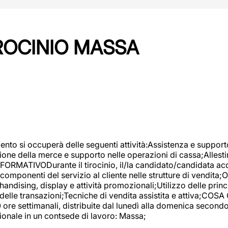
IROCINIO MASSA
imento si occuperà delle seguenti attività:Assistenza e support
ione della merce e supporto nelle operazioni di cassa;Allesti
FORMATIVODurante il tirocinio, il/la candidato/candidata acq
componenti del servizio al cliente nelle strutture di vendita
ndising, display e attività promozionali;Utilizzo delle princi
delle transazioni;Tecniche di vendita assistita e attiva;COS
re settimanali, distribuite dal lunedì alla domenica secondo 
onale in un contsede di lavoro: Massa;