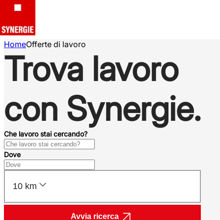
Home
Offerte di lavoro
Trova lavoro
con Synergie.
Che lavoro stai cercando?
Dove
10 km
Avvia ricerca