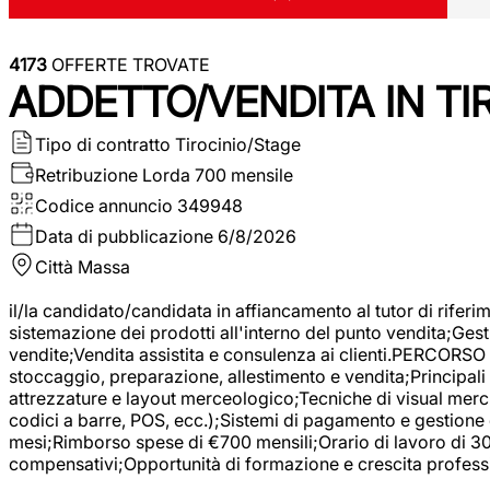
4173
OFFERTE TROVATE
ADDETTO/VENDITA IN T
Tipo di contratto
Tirocinio/Stage
Retribuzione Lorda
700 mensile
Codice annuncio
349948
Data di pubblicazione
6/8/2026
Città
Massa
il/la candidato/candidata in affiancamento al tutor di rifer
sistemazione dei prodotti all'interno del punto vendita;Gest
vendite;Vendita assistita e consulenza ai clienti.PERCORSO 
stoccaggio, preparazione, allestimento e vendita;Principali 
attrezzature e layout merceologico;Tecniche di visual mercha
codici a barre, POS, ecc.);Sistemi di pagamento e gestione 
mesi;Rimborso spese di €700 mensili;Orario di lavoro di 30 o
compensativi;Opportunità di formazione e crescita professi