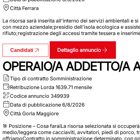
Città
Ferrara
La risorsa sarà inserita all'interno dei servizi ambientali e si
con mezzo aziendale;presidio dell'isola ecologica e assistenz
rifiuto;registrazione degli accessi tramite tessera e inserim
Dettaglio annuncio
Candidati
OPERAIO/A ADDETTO/A 
Tipo di contratto
Somministrazione
Retribuzione Lorda
1639.71 mensile
Codice annuncio
349939
Data di pubblicazione
6/8/2026
Città
Gorla Maggiore
🎯 Posizione – Cosa faraiLa risorsa selezionata si occuper
medio/leggera come cacciaviti, avvitatori, piedi di porco, t
offriamoContratto in somministrazione determinato, con p