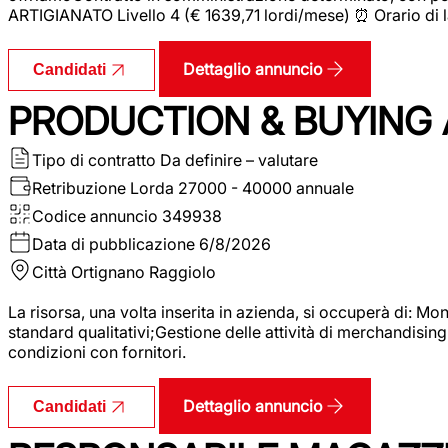
ARTIGIANATO Livello 4 (€ 1639,71 lordi/mese) ⏰ Orario di l
Dettaglio annuncio
Candidati
PRODUCTION & BUYING A
Tipo di contratto
Da definire – valutare
Retribuzione Lorda
27000 - 40000 annuale
Codice annuncio
349938
Data di pubblicazione
6/8/2026
Città
Ortignano Raggiolo
La risorsa, una volta inserita in azienda, si occuperà di: M
standard qualitativi;Gestione delle attività di merchandising
condizioni con fornitori.
Dettaglio annuncio
Candidati