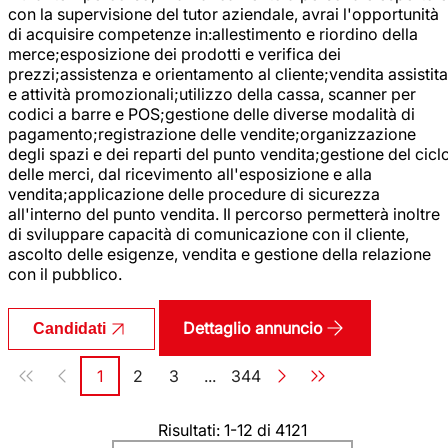
con la supervisione del tutor aziendale, avrai l'opportunità
di acquisire competenze in:allestimento e riordino della
merce;esposizione dei prodotti e verifica dei
prezzi;assistenza e orientamento al cliente;vendita assistita
e attività promozionali;utilizzo della cassa, scanner per
codici a barre e POS;gestione delle diverse modalità di
pagamento;registrazione delle vendite;organizzazione
degli spazi e dei reparti del punto vendita;gestione del cicl
delle merci, dal ricevimento all'esposizione e alla
vendita;applicazione delle procedure di sicurezza
all'interno del punto vendita. Il percorso permetterà inoltre
di sviluppare capacità di comunicazione con il cliente,
ascolto delle esigenze, vendita e gestione della relazione
con il pubblico.
Dettaglio annuncio
Candidati
Paginazione
1
2
3
...
344
Pagina
Pagina
Pagina
Pagina
Risultati: 1-12 di 4121