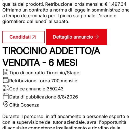
qualità dei prodotti. Retribuzione lorda mensile: € 1.497,34
Offriamo un contratto a norma di legge in somministrazion
a tempo determinato per il picco stagionale.L’orario è
giornaliero dal lunedì al sabato.
Dettaglio annuncio
Candidati
TIROCINIO ADDETTO/A
VENDITA - 6 MESI
Tipo di contratto
Tirocinio/Stage
Retribuzione Lorda
700 mensile
Codice annuncio
350243
Data di pubblicazione
8/8/2026
Città
Cosenza
Durante il percorso, in affiancamento a personale esperto e
con la supervisione del tutor aziendale, avrai l'opportunità
di acquisire competenze in:allestimento e riordino della