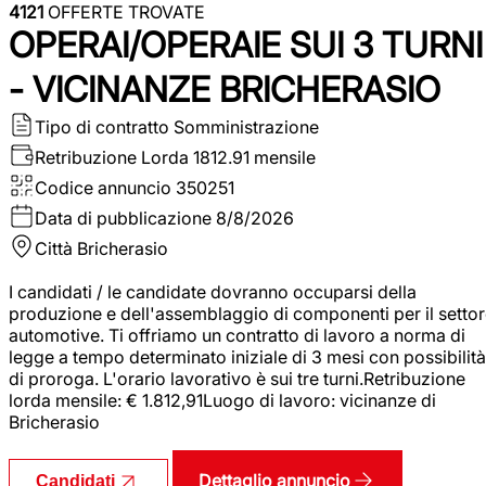
4121
OFFERTE TROVATE
OPERAI/OPERAIE SUI 3 TURNI
- VICINANZE BRICHERASIO
Tipo di contratto
Somministrazione
Retribuzione Lorda
1812.91 mensile
Codice annuncio
350251
Data di pubblicazione
8/8/2026
Città
Bricherasio
I candidati / le candidate dovranno occuparsi della
produzione e dell'assemblaggio di componenti per il setto
automotive. Ti offriamo un contratto di lavoro a norma di
legge a tempo determinato iniziale di 3 mesi con possibilità
di proroga. L'orario lavorativo è sui tre turni.Retribuzione
lorda mensile: € 1.812,91Luogo di lavoro: vicinanze di
Bricherasio
Dettaglio annuncio
Candidati