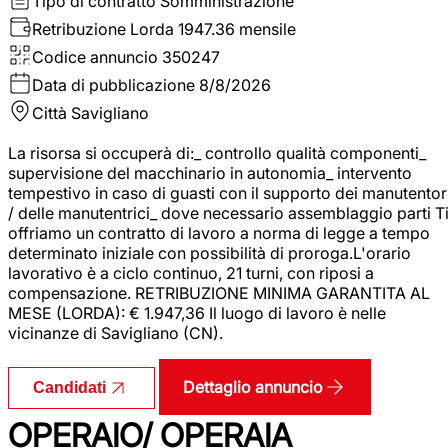
Tipo di contratto
Somministrazione
Retribuzione Lorda
1947.36 mensile
Codice annuncio
350247
Data di pubblicazione
8/8/2026
Città
Savigliano
La risorsa si occuperà di:_ controllo qualità componenti_
supervisione del macchinario in autonomia_ intervento
tempestivo in caso di guasti con il supporto dei manutentor
/ delle manutentrici_ dove necessario assemblaggio parti T
offriamo un contratto di lavoro a norma di legge a tempo
determinato iniziale con possibilità di proroga.L'orario
lavorativo è a ciclo continuo, 21 turni, con riposi a
compensazione. RETRIBUZIONE MINIMA GARANTITA AL
MESE (LORDA): € 1.947,36 Il luogo di lavoro è nelle
vicinanze di Savigliano (CN).
Dettaglio annuncio
Candidati
OPERAIO/ OPERAIA