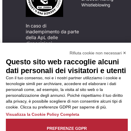
Whistleblowing
In caso di
inadempimento da parte
della ApL delle
disposizioni
del Codice di Condotta, è
Rifiuta cookie non necessari ✕
possibile presentare un
Questo sito web raccoglie alcuni
reclamo
all’Organismo di
dati personali dei visitatori e utenti
Monitoraggio utilizzando
Con il tuo consenso, noi e i nostri partner utilizziamo i cookie e
una delle modalità
tecnologie simili per archiviare, accedere ed elaborare i dati
descritte al seguente
personali come, ad esempio, la visita al sito web o la
indirizzo web
personalizzazione degli annunci. Poiché rispettiamo il tuo diritto
https://odm-
alla privacy, è possibile scegliere di non consentire alcuni tipi di
agenzielavoro.it/reclami/
.
cookie. Clicca su preferenze GDPR per saperne di più.
Visualizza la Cookie Policy Completa
PREFERENZE GDPR