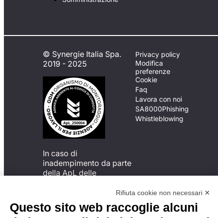
© Synergie Italia Spa.
Privacy policy
2019 - 2025
Modifica
preferenze
Cookie
Faq
Lavora con noi
SA8000
Phishing
Whistleblowing
In caso di
inadempimento da parte
della ApL delle
disposizioni
del Codice di Condotta, è
Rifiuta cookie non necessari ✕
possibile presentare un
Questo sito web raccoglie alcuni
reclamo