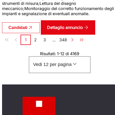
strumenti di misura;Lettura del disegno
meccanico;Monitoraggio del corretto funzionamento degli
impianti e segnalazione di eventuali anomalie.
Dettaglio annuncio
Candidati
Paginazione
1
2
3
...
348
Pagina
Pagina
Pagina
Pagina
Risultati: 1-12 di 4169
Vedi 12 per pagina