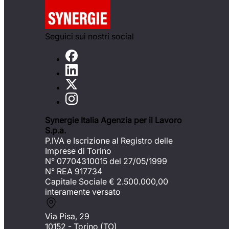
Seguici sui nostri social
Synergie Italia Agenzia per il Lavoro
S.p.a.
P.IVA e Iscrizione al Registro delle
Imprese di Torino
N° 07704310015 del 27/05/1999
N° REA 917734
Capitale Sociale €
2.500.000,00
interamente versato
Via Pisa, 29
10152 - Torino (TO)