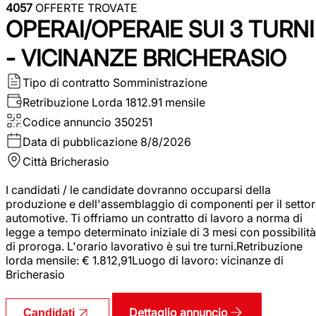
4057
OFFERTE TROVATE
OPERAI/OPERAIE SUI 3 TURNI
- VICINANZE BRICHERASIO
Tipo di contratto
Somministrazione
Retribuzione Lorda
1812.91 mensile
Codice annuncio
350251
Data di pubblicazione
8/8/2026
Città
Bricherasio
I candidati / le candidate dovranno occuparsi della
produzione e dell'assemblaggio di componenti per il setto
automotive. Ti offriamo un contratto di lavoro a norma di
legge a tempo determinato iniziale di 3 mesi con possibilità
di proroga. L'orario lavorativo è sui tre turni.Retribuzione
lorda mensile: € 1.812,91Luogo di lavoro: vicinanze di
Bricherasio
Dettaglio annuncio
Candidati