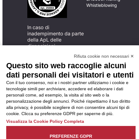
Whistleblowing
In caso di
inadempimento da parte
della ApL delle
disposizioni
del Codice di Condotta, è
Rifiuta cookie non necessari ✕
possibile presentare un
Questo sito web raccoglie alcuni
reclamo
all’Organismo di
dati personali dei visitatori e utenti
Monitoraggio utilizzando
Con il tuo consenso, noi e i nostri partner utilizziamo i cookie e
una delle modalità
tecnologie simili per archiviare, accedere ed elaborare i dati
descritte al seguente
personali come, ad esempio, la visita al sito web o la
indirizzo web
personalizzazione degli annunci. Poiché rispettiamo il tuo diritto
https://odm-
alla privacy, è possibile scegliere di non consentire alcuni tipi di
agenzielavoro.it/reclami/
.
cookie. Clicca su preferenze GDPR per saperne di più.
Visualizza la Cookie Policy Completa
PREFERENZE GDPR