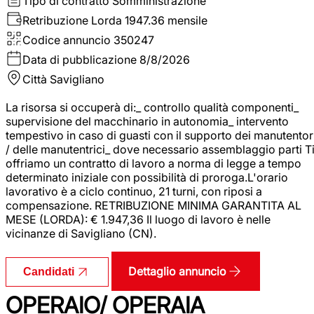
Tipo di contratto
Somministrazione
Retribuzione Lorda
1947.36 mensile
Codice annuncio
350247
Data di pubblicazione
8/8/2026
Città
Savigliano
La risorsa si occuperà di:_ controllo qualità componenti_
supervisione del macchinario in autonomia_ intervento
tempestivo in caso di guasti con il supporto dei manutentor
/ delle manutentrici_ dove necessario assemblaggio parti T
offriamo un contratto di lavoro a norma di legge a tempo
determinato iniziale con possibilità di proroga.L'orario
lavorativo è a ciclo continuo, 21 turni, con riposi a
compensazione. RETRIBUZIONE MINIMA GARANTITA AL
MESE (LORDA): € 1.947,36 Il luogo di lavoro è nelle
vicinanze di Savigliano (CN).
Dettaglio annuncio
Candidati
OPERAIO/ OPERAIA