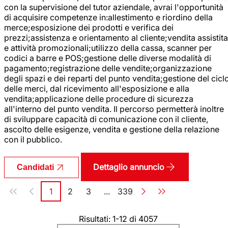
con la supervisione del tutor aziendale, avrai l'opportunità
di acquisire competenze in:allestimento e riordino della
merce;esposizione dei prodotti e verifica dei
prezzi;assistenza e orientamento al cliente;vendita assistita
e attività promozionali;utilizzo della cassa, scanner per
codici a barre e POS;gestione delle diverse modalità di
pagamento;registrazione delle vendite;organizzazione
degli spazi e dei reparti del punto vendita;gestione del cicl
delle merci, dal ricevimento all'esposizione e alla
vendita;applicazione delle procedure di sicurezza
all'interno del punto vendita. Il percorso permetterà inoltre
di sviluppare capacità di comunicazione con il cliente,
ascolto delle esigenze, vendita e gestione della relazione
con il pubblico.
Dettaglio annuncio
Candidati
Paginazione
1
2
3
...
339
Pagina
Pagina
Pagina
Pagina
Risultati: 1-12 di 4057