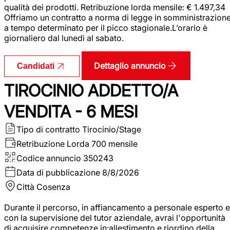
qualità dei prodotti. Retribuzione lorda mensile: € 1.497,34
Offriamo un contratto a norma di legge in somministrazion
a tempo determinato per il picco stagionale.L’orario è
giornaliero dal lunedì al sabato.
Dettaglio annuncio
Candidati
TIROCINIO ADDETTO/A
VENDITA - 6 MESI
Tipo di contratto
Tirocinio/Stage
Retribuzione Lorda
700 mensile
Codice annuncio
350243
Data di pubblicazione
8/8/2026
Città
Cosenza
Durante il percorso, in affiancamento a personale esperto e
con la supervisione del tutor aziendale, avrai l'opportunità
di acquisire competenze in:allestimento e riordino della