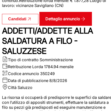
continuo.Retribuzione lorda mensile: € 1.877,28 Luogo di
lavoro: vicinanze Savigliano (CN)
Dettaglio annuncio
Candidati
ADDETTI/ADDETTE ALLA
SALDATURA A FILO -
SALUZZESE
Tipo di contratto
Somministrazione
Retribuzione Lorda
1784.94 mensile
Codice annuncio
350249
Data di pubblicazione
8/8/2026
Città
Saluzzo
La risorsa si occuperà di predisporre le superfici da saldar
con l’utilizzo di appositi strumenti, effettuare la saldatura a
filo su pezzi già predisposti ed eseguire manutenzione e