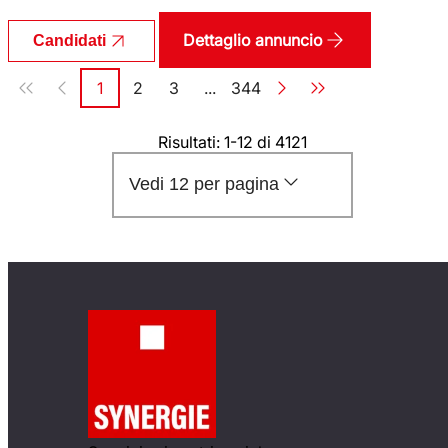
Dettaglio annuncio
Candidati
Paginazione
1
2
3
...
344
Pagina
Pagina
Pagina
Pagina
Risultati: 1-12 di 4121
Vedi 12 per pagina