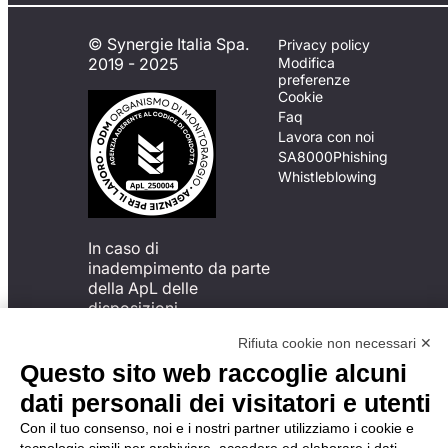
© Synergie Italia Spa.
Privacy policy
2019 - 2025
Modifica
preferenze
Cookie
Faq
Lavora con noi
SA8000
Phishing
Whistleblowing
In caso di
inadempimento da parte
della ApL delle
disposizioni
del Codice di Condotta, è
Rifiuta cookie non necessari ✕
possibile presentare un
reclamo
Questo sito web raccoglie alcuni
all’Organismo di
dati personali dei visitatori e utenti
Monitoraggio utilizzando
una delle modalità
Con il tuo consenso, noi e i nostri partner utilizziamo i cookie e