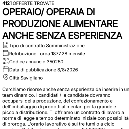
4121
OFFERTE TROVATE
OPERAIO/ OPERAIA DI
PRODUZIONE ALIMENTARE
ANCHE SENZA ESPERIENZA
Tipo di contratto
Somministrazione
Retribuzione Lorda
1877.28 mensile
Codice annuncio
350250
Data di pubblicazione
8/8/2026
Città
Savigliano
Cerchiamo risorse anche senza esperienza da inserire in u
team dinamico. I candidati / le candidate dovranno
occuparsi della produzione, del confezionamento e
dell'imballaggio di prodotti alimentari per la grande e
piccola distribuzione. Ti offriamo un contratto di lavoro a
norma di legge a tempo determinato iniziale con possibilità
di proroga. L'orario lavorativo è sui tre turni o a ciclo