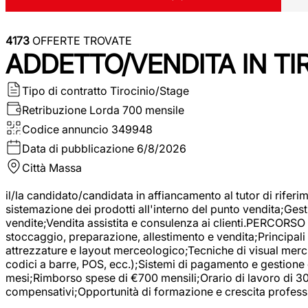
4173
OFFERTE TROVATE
ADDETTO/VENDITA IN T
Tipo di contratto
Tirocinio/Stage
Retribuzione Lorda
700 mensile
Codice annuncio
349948
Data di pubblicazione
6/8/2026
Città
Massa
il/la candidato/candidata in affiancamento al tutor di rifer
sistemazione dei prodotti all'interno del punto vendita;Gest
vendite;Vendita assistita e consulenza ai clienti.PERCORSO 
stoccaggio, preparazione, allestimento e vendita;Principali 
attrezzature e layout merceologico;Tecniche di visual mercha
codici a barre, POS, ecc.);Sistemi di pagamento e gestione 
mesi;Rimborso spese di €700 mensili;Orario di lavoro di 30 o
compensativi;Opportunità di formazione e crescita professi