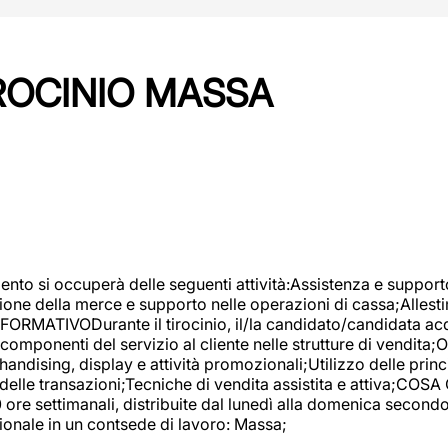
IROCINIO MASSA
imento si occuperà delle seguenti attività:Assistenza e support
ione della merce e supporto nelle operazioni di cassa;Allesti
FORMATIVODurante il tirocinio, il/la candidato/candidata acq
componenti del servizio al cliente nelle strutture di vendita
ndising, display e attività promozionali;Utilizzo delle princi
delle transazioni;Tecniche di vendita assistita e attiva;COS
re settimanali, distribuite dal lunedì alla domenica secondo 
onale in un contsede di lavoro: Massa;