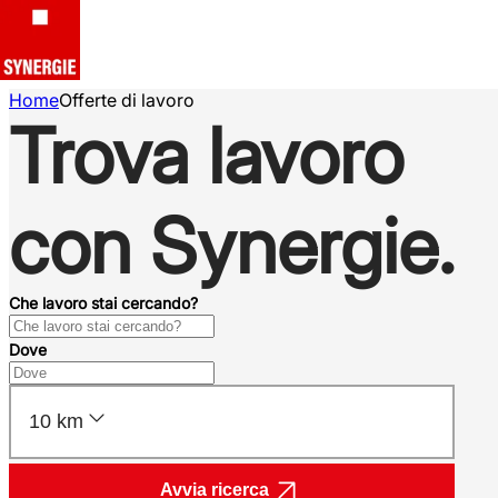
Home
Offerte di lavoro
Trova lavoro
con Synergie.
Che lavoro stai cercando?
Dove
10 km
Avvia ricerca