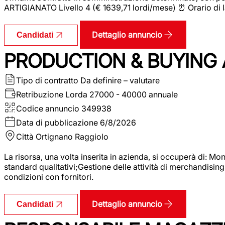
ARTIGIANATO Livello 4 (€ 1639,71 lordi/mese) ⏰ Orario di l
Dettaglio annuncio
Candidati
PRODUCTION & BUYING A
Tipo di contratto
Da definire – valutare
Retribuzione Lorda
27000 - 40000 annuale
Codice annuncio
349938
Data di pubblicazione
6/8/2026
Città
Ortignano Raggiolo
La risorsa, una volta inserita in azienda, si occuperà di: M
standard qualitativi;Gestione delle attività di merchandising
condizioni con fornitori.
Dettaglio annuncio
Candidati