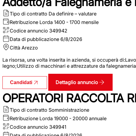
Addetto/a Falegnameria e
Tipo di contratto
Da definire – valutare
Retribuzione Lorda
1400 - 1700 mensile
Codice annuncio
349942
Data di pubblicazione
6/8/2026
Città
Arezzo
La risorsa, una volta inserita in azienda, si occuperà di:La
legno;Utilizzo di macchinari e attrezzature da falegnameria;
Dettaglio annuncio
Candidati
OPERATORI RACCOLTA RI
Tipo di contratto
Somministrazione
Retribuzione Lorda
19000 - 20000 annuale
Codice annuncio
349941
Data di pubblicazione
6/8/2026