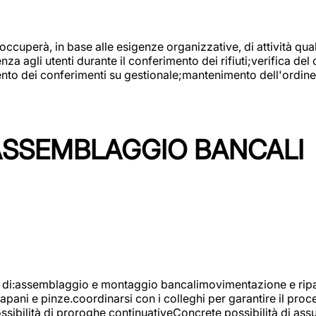
 occuperà, in base alle esigenze organizzative, di attività quali
a agli utenti durante il conferimento dei rifiuti;verifica del
ento dei conferimenti su gestionale;mantenimento dell'ordine, 
ASSEMBLAGGIO BANCALI
à di:assemblaggio e montaggio bancalimovimentazione e ripara
rapani e pinze.coordinarsi con i colleghi per garantire il pro
ossibilità di proroghe continuativeConcrete possibilità d