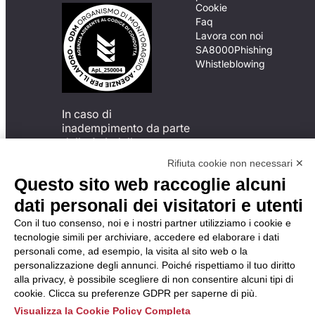
Cookie
Faq
Lavora con noi
SA8000
Phishing
Whistleblowing
In caso di
inadempimento da parte
della ApL delle
disposizioni
Rifiuta cookie non necessari ✕
del Codice di Condotta, è
Questo sito web raccoglie alcuni
possibile presentare un
reclamo
dati personali dei visitatori e utenti
all’Organismo di
Con il tuo consenso, noi e i nostri partner utilizziamo i cookie e
Monitoraggio utilizzando
tecnologie simili per archiviare, accedere ed elaborare i dati
una delle modalità
personali come, ad esempio, la visita al sito web o la
descritte al seguente
personalizzazione degli annunci. Poiché rispettiamo il tuo diritto
indirizzo web
alla privacy, è possibile scegliere di non consentire alcuni tipi di
https://odm-
cookie. Clicca su preferenze GDPR per saperne di più.
agenzielavoro.it/reclami/
.
Visualizza la Cookie Policy Completa