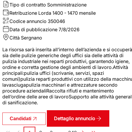
Tipo di contratto
Somministrazione
Retribuzione Lorda
1400 - 1470 mensile
Codice annuncio
350046
Data di pubblicazione
7/8/2026
Città
Sergnano
La risorsa sarà inserita all’interno dell’azienda e si occuper
sia delle pulizie generiche degli uffici sia delle attività di
pulizia industriale nei reparti produttivi, garantendo igiene,
ordine e corretta gestione degli ambienti di lavoro.Attività
principali:pulizia uffici (scrivanie, servizi, spazi
comuni)pulizia reparti produttivi con utilizzo della macchin
lavasciugapulizia macchinari e attrezzature secondo
procedure aziendaliRaccolta rifiuti e mantenimento
dell’ordine delle aree di lavoroSupporto alle attività general
di sanificazione.
Dettaglio annuncio
Candidati
Paginazione