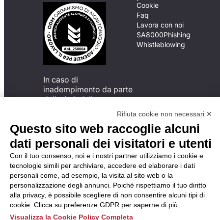
Cookie
Faq
Lavora con noi
SA8000
Phishing
Whistleblowing
In caso di
inadempimento da parte
della ApL delle
disposizioni
Rifiuta cookie non necessari ✕
del Codice di Condotta, è
Questo sito web raccoglie alcuni
possibile presentare un
reclamo
dati personali dei visitatori e utenti
all’Organismo di
Con il tuo consenso, noi e i nostri partner utilizziamo i cookie e
Monitoraggio utilizzando
tecnologie simili per archiviare, accedere ed elaborare i dati
una delle modalità
personali come, ad esempio, la visita al sito web o la
descritte al seguente
personalizzazione degli annunci. Poiché rispettiamo il tuo diritto
indirizzo web
alla privacy, è possibile scegliere di non consentire alcuni tipi di
https://odm-
cookie. Clicca su preferenze GDPR per saperne di più.
agenzielavoro.it/reclami/
.
Visualizza la Cookie Policy Completa