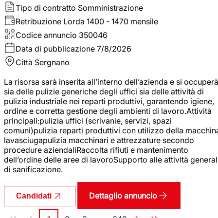
Tipo di contratto
Somministrazione
Retribuzione Lorda
1400 - 1470 mensile
Codice annuncio
350046
Data di pubblicazione
7/8/2026
Città
Sergnano
La risorsa sarà inserita all’interno dell’azienda e si occuper
sia delle pulizie generiche degli uffici sia delle attività di
pulizia industriale nei reparti produttivi, garantendo igiene,
ordine e corretta gestione degli ambienti di lavoro.Attività
principali:pulizia uffici (scrivanie, servizi, spazi
comuni)pulizia reparti produttivi con utilizzo della macchin
lavasciugapulizia macchinari e attrezzature secondo
procedure aziendaliRaccolta rifiuti e mantenimento
dell’ordine delle aree di lavoroSupporto alle attività general
di sanificazione.
Dettaglio annuncio
Candidati
Paginazione