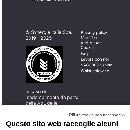
© Synergie Italia Spa.
Privacy policy
2019 - 2025
Modifica
preferenze
Cookie
Faq
Lavora con noi
SA8000
Phishing
Whistleblowing
In caso di
inadempimento da parte
della ApL delle
disposizioni
del Codice di Condotta, è
Rifiuta cookie non necessari ✕
possibile presentare un
Questo sito web raccoglie alcuni
reclamo