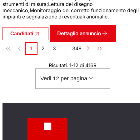
strumenti di misura;Lettura del disegno
meccanico;Monitoraggio del corretto funzionamento degli
impianti e segnalazione di eventuali anomalie.
Dettaglio annuncio
Candidati
Paginazione
1
2
3
...
348
Pagina
Pagina
Pagina
Pagina
Risultati: 1-12 di 4169
Vedi 12 per pagina