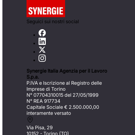
Seguici sui nostri social
Synergie Italia Agenzia per il Lavoro
S.p.a.
P.IVA e Iscrizione al Registro delle
Imprese di Torino
N° 07704310015 del 27/05/1999
N° REA 917734
Capitale Sociale €
2.500.000,00
interamente versato
Via Pisa, 29
10152 - Torino (TO)