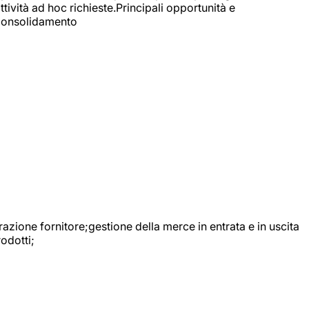
ttività ad hoc richieste.Principali opportunità e
e Consolidamento
urazione fornitore;gestione della merce in entrata e in uscita
odotti;