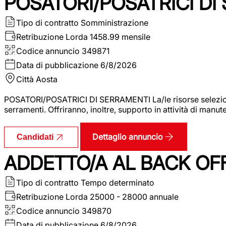
POSATORI/POSATRICI DI
Tipo di contratto
Somministrazione
Retribuzione Lorda
1458.99 mensile
Codice annuncio
349871
Data di pubblicazione
6/8/2026
Città
Aosta
POSATORI/POSATRICI DI SERRAMENTI La/le risorse selezionat
serramenti. Offriranno, inoltre, supporto in attività di man
Dettaglio annuncio
Candidati
ADDETTO/A AL BACK OF
Tipo di contratto
Tempo determinato
Retribuzione Lorda
25000 - 28000 annuale
Codice annuncio
349870
Data di pubblicazione
6/8/2026