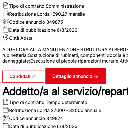
Tipo di contratto
Somministrazione
Retribuzione Lorda
1590.27 mensile
Codice annuncio
349875
Data di pubblicazione
6/8/2026
Città
Aosta
ADDETTO/A ALLA MANUTENZIONE STRUTTURA ALBERGHIERA La r
rubinetteria;Sostituzione di rubinetti, componenti doccia e
danneggiate;Esecuzione di piccole riparazioni murarie;Attivi
Dettaglio annuncio
Candidati
Addetto/a al servizio/repar
Tipo di contratto
Tempo determinato
Retribuzione Lorda
27000 - 32000 annuale
Codice annuncio
349874
Data di pubblicazione
6/8/2026