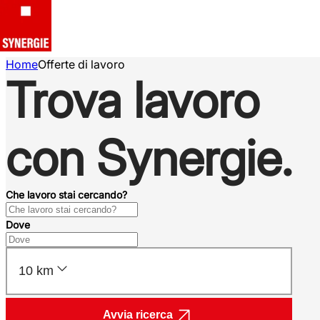
Home
Offerte di lavoro
Trova lavoro
con Synergie.
Che lavoro stai cercando?
Dove
10 km
Avvia ricerca