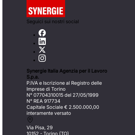
Seguici sui nostri social
Synergie Italia Agenzia per il Lavoro
S.p.a.
P.IVA e Iscrizione al Registro delle
Imprese di Torino
N° 07704310015 del 27/05/1999
N° REA 917734
Capitale Sociale €
2.500.000,00
interamente versato
Via Pisa, 29
10152 - Torino (TO)