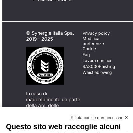
© Synergie Italia Spa.
Privacy policy
2019 - 2025
Modifica
preferenze
Cookie
Faq
Lavora con noi
SA8000
Phishing
Whistleblowing
In caso di
inadempimento da parte
della ApL delle
disposizioni
del Codice di Condotta, è
Rifiuta cookie non necessari ✕
possibile presentare un
Questo sito web raccoglie alcuni
reclamo