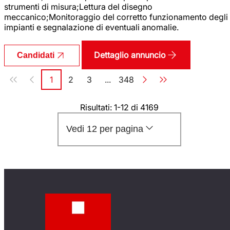
strumenti di misura;Lettura del disegno
meccanico;Monitoraggio del corretto funzionamento degli
impianti e segnalazione di eventuali anomalie.
Dettaglio annuncio
Candidati
Paginazione
1
2
3
...
348
Pagina
Pagina
Pagina
Pagina
Risultati: 1-12 di 4169
Vedi 12 per pagina