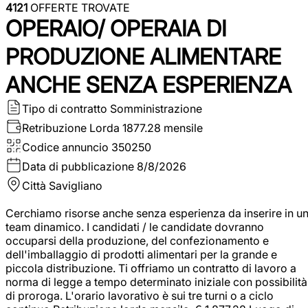
4121
OFFERTE TROVATE
OPERAIO/ OPERAIA DI
PRODUZIONE ALIMENTARE
ANCHE SENZA ESPERIENZA
Tipo di contratto
Somministrazione
Retribuzione Lorda
1877.28 mensile
Codice annuncio
350250
Data di pubblicazione
8/8/2026
Città
Savigliano
Cerchiamo risorse anche senza esperienza da inserire in u
team dinamico. I candidati / le candidate dovranno
occuparsi della produzione, del confezionamento e
dell'imballaggio di prodotti alimentari per la grande e
piccola distribuzione. Ti offriamo un contratto di lavoro a
norma di legge a tempo determinato iniziale con possibilità
di proroga. L'orario lavorativo è sui tre turni o a ciclo