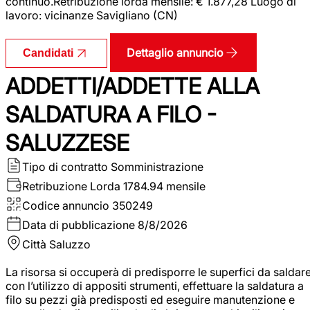
continuo.Retribuzione lorda mensile: € 1.877,28 Luogo di
lavoro: vicinanze Savigliano (CN)
Dettaglio annuncio
Candidati
ADDETTI/ADDETTE ALLA
SALDATURA A FILO -
SALUZZESE
Tipo di contratto
Somministrazione
Retribuzione Lorda
1784.94 mensile
Codice annuncio
350249
Data di pubblicazione
8/8/2026
Città
Saluzzo
La risorsa si occuperà di predisporre le superfici da saldar
con l’utilizzo di appositi strumenti, effettuare la saldatura a
filo su pezzi già predisposti ed eseguire manutenzione e