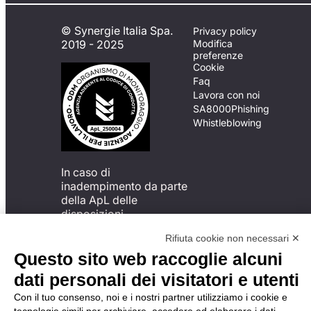
© Synergie Italia Spa.
Privacy policy
2019 - 2025
Modifica
preferenze
Cookie
Faq
Lavora con noi
SA8000
Phishing
Whistleblowing
In caso di
inadempimento da parte
della ApL delle
disposizioni
del Codice di Condotta, è
Rifiuta cookie non necessari ✕
possibile presentare un
reclamo
Questo sito web raccoglie alcuni
all’Organismo di
dati personali dei visitatori e utenti
Monitoraggio utilizzando
una delle modalità
Con il tuo consenso, noi e i nostri partner utilizziamo i cookie e