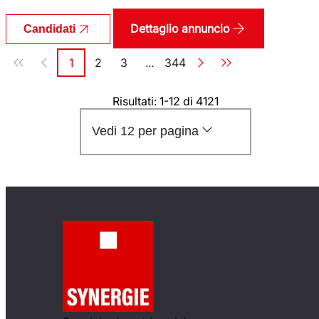
Dettaglio annuncio
Candidati
Paginazione
1
2
3
...
344
Pagina
Pagina
Pagina
Pagina
Risultati: 1-12 di 4121
Vedi 12 per pagina